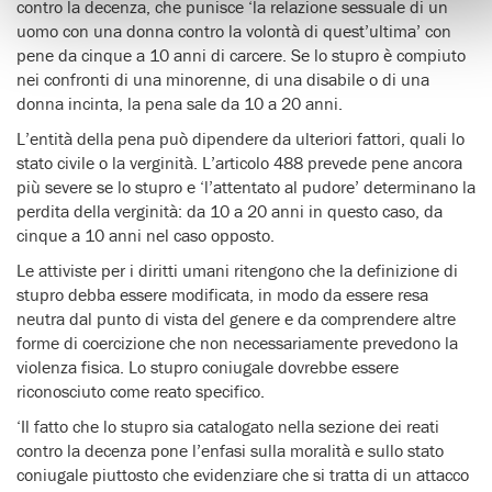
contro la decenza, che punisce ‘la relazione sessuale di un
uomo con una donna contro la volontà di quest’ultima’ con
pene da cinque a 10 anni di carcere. Se lo stupro è compiuto
nei confronti di una minorenne, di una disabile o di una
donna incinta, la pena sale da 10 a 20 anni.
L’entità della pena può dipendere da ulteriori fattori, quali lo
stato civile o la verginità. L’articolo 488 prevede pene ancora
più severe se lo stupro e ‘l’attentato al pudore’ determinano la
perdita della verginità: da 10 a 20 anni in questo caso, da
cinque a 10 anni nel caso opposto.
Le attiviste per i diritti umani ritengono che la definizione di
stupro debba essere modificata, in modo da essere resa
neutra dal punto di vista del genere e da comprendere altre
forme di coercizione che non necessariamente prevedono la
violenza fisica. Lo stupro coniugale dovrebbe essere
riconosciuto come reato specifico.
‘Il fatto che lo stupro sia catalogato nella sezione dei reati
contro la decenza pone l’enfasi sulla moralità e sullo stato
coniugale piuttosto che evidenziare che si tratta di un attacco