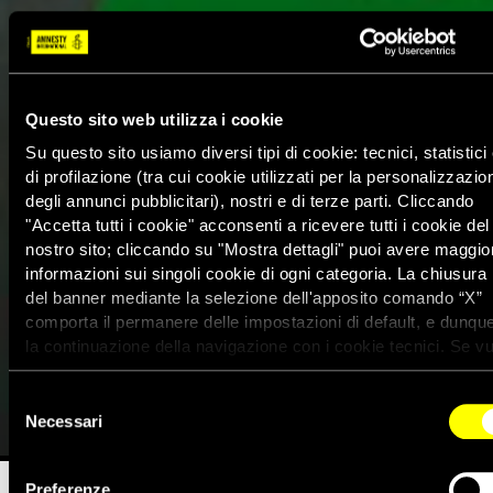
Questo sito web utilizza i cookie
Su questo sito usiamo diversi tipi di cookie: tecnici, statistici
di profilazione (tra cui cookie utilizzati per la personalizzazio
degli annunci pubblicitari), nostri e di terze parti. Cliccando
"Accetta tutti i cookie" acconsenti a ricevere tutti i cookie del
nostro sito; cliccando su "Mostra dettagli" puoi avere maggior
Marocco, un codice penale
informazioni sui singoli cookie di ogni categoria. La chiusura
del banner mediante la selezione dell'apposito comando “X”
basato sul pregiudizio mette in
comporta il permanere delle impostazioni di default, e dunqu
la continuazione della navigazione con i cookie tecnici. Se vu
pericolo le donne e le ragazze
maggiori informazioni sul funzionamento dei cookie attivi sul
sito clicca
qui
Selezione
28 Febbraio 2013
Necessari
del
consenso
Preferenze