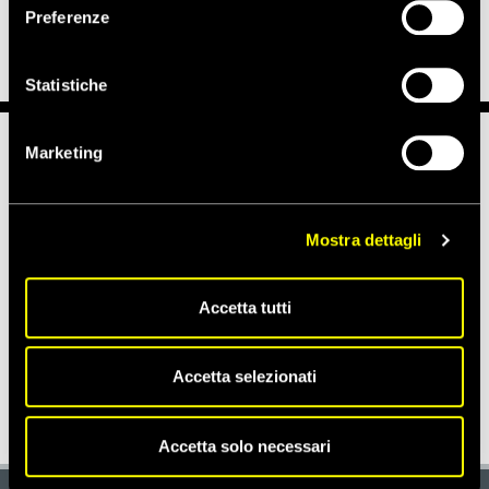
press@amnesty.it
Preferenze
Statistiche
Marketing
Notizie correlate per tema
MIGRANTI, RIFUGIATI E RICHIEDENTI ASILO
Mostra dettagli
Accetta tutti
Notizie correlate per paese
Accetta selezionati
ITALIA
Accetta solo necessari