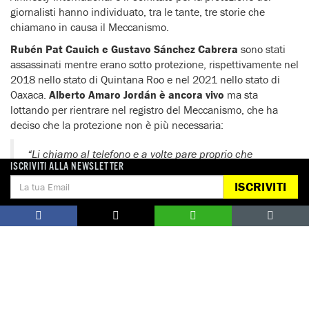
giornalisti hanno individuato, tra le tante, tre storie che
chiamano in causa il Meccanismo.
Rubén Pat Cauich e Gustavo Sánchez Cabrera
sono stati
assassinati mentre erano sotto protezione, rispettivamente nel
2018 nello stato di Quintana Roo e nel 2021 nello stato di
Oaxaca.
Alberto Amaro Jordán è ancora vivo
ma sta
lottando per rientrare nel registro del Meccanismo, che ha
deciso che la protezione non è più necessaria:
“Li chiamo al telefono e a volte pare proprio che
ISCRIVITI ALLA NEWSLETTER
m’ignorino o pensino che non stia dicendo la verità. La
loro valutazione del rischio è piena di errori. Alla fine,
ISCRIVITI
hanno deciso di togliermi la scorta”.
La vicenda di Alberto Amaro Jordán non è isolata.
Il
Meccanismo tende sempre di più a negare, indebolire o
annullare le misure di protezione
, nonostante gli evidenti
rischi che i giornalisti continuano a correre.
Manca una
formazione adeguata
sulle questioni legate ai diritti umani e