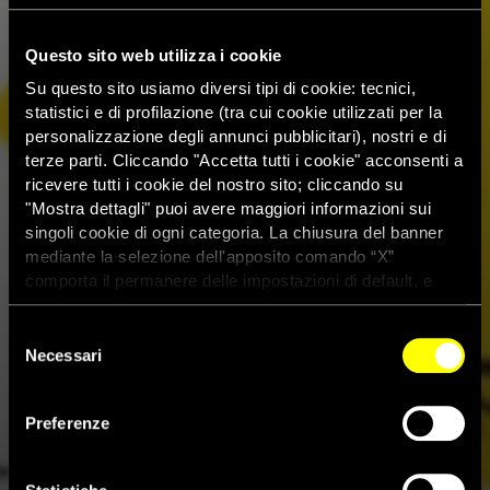
Questo sito web utilizza i cookie
Su questo sito usiamo diversi tipi di cookie: tecnici,
statistici e di profilazione (tra cui cookie utilizzati per la
personalizzazione degli annunci pubblicitari), nostri e di
terze parti. Cliccando "Accetta tutti i cookie" acconsenti a
ricevere tutti i cookie del nostro sito; cliccando su
"Mostra dettagli" puoi avere maggiori informazioni sui
singoli cookie di ogni categoria. La chiusura del banner
mediante la selezione dell'apposito comando “X”
comporta il permanere delle impostazioni di default, e
dunque la continuazione della navigazione con i cookie
tecnici. Se vuoi maggiori informazioni sul funzionamento
Selezione
dei cookie attivi sul sito clicca
qui
Necessari
del
consenso
Messico, giornalisti uccisi
Preferenze
mentre erano sotto la