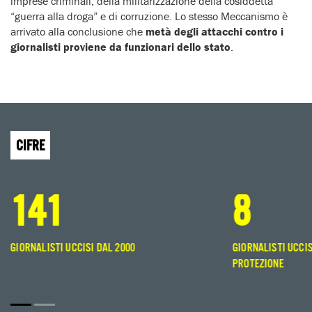
imprese criminali, della militarizzazione della cosiddetta
“guerra alla droga” e di corruzione. Lo stesso Meccanismo è
arrivato alla conclusione che
metà degli attacchi contro i
giornalisti proviene da funzionari dello stato
.
CIFRE
141
8
GIORNALISTI UCCISI DAL 2000
GIORNALISTI UCCI
PROTEZIONE