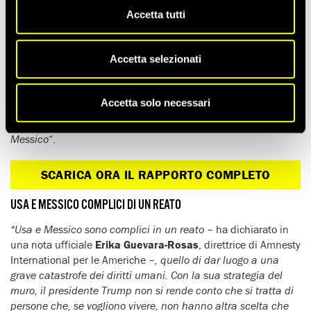
Accetta tutti
Il catastrofico impatto delle politiche introdotte dal decreto del
presidente
Trump
ha causato
respingimenti illegali
di
richiedenti asilo alla frontiera e la
detenzione illegale
di
Accetta selezionati
migliaia di altre famiglie, compresi bambini e neonati, nei
centri per immigrati degli Usa.
Accetta solo necessari
Effetti documentati dalla ricerca “
Di fronte a un muro:
violazioni dei diritti dei richiedenti asilo da parte di Usa e
Messico
“.
SCARICA ORA IL RAPPORTO COMPLETO
USA E MESSICO COMPLICI DI UN REATO
“Usa e Messico sono complici in un reato
– ha dichiarato in
una nota ufficiale
Erika Guevara-Rosas
, direttrice di Amnesty
International per le Americhe –
, quello di dar luogo a una
grave catastrofe dei diritti umani.
Con la sua strategia del
muro, il presidente Trump non si rende conto che si tratta di
persone che, se vogliono vivere, non hanno altra scelta che