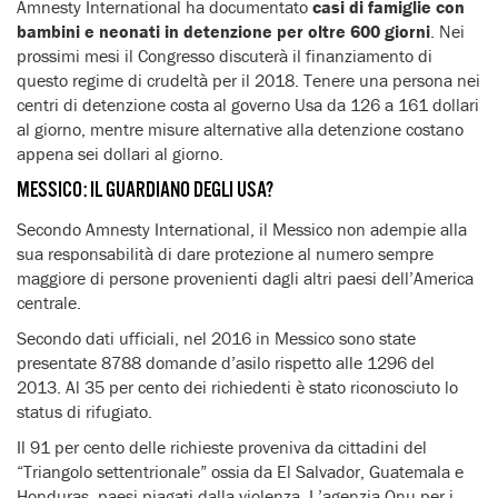
Amnesty International ha documentato
casi di famiglie con
bambini e neonati in detenzione per oltre 600 giorni
. Nei
prossimi mesi il Congresso discuterà il finanziamento di
questo regime di crudeltà per il 2018. Tenere una persona nei
centri di detenzione costa al governo Usa da 126 a 161 dollari
al giorno, mentre misure alternative alla detenzione costano
appena sei dollari al giorno.
MESSICO: IL GUARDIANO DEGLI USA?
Secondo Amnesty International, il Messico non adempie alla
sua responsabilità di dare protezione al numero sempre
maggiore di persone provenienti dagli altri paesi dell’America
centrale.
Secondo dati ufficiali, nel 2016 in Messico sono state
presentate 8788 domande d’asilo rispetto alle 1296 del
2013. Al 35 per cento dei richiedenti è stato riconosciuto lo
status di rifugiato.
Il 91 per cento delle richieste proveniva da cittadini del
“Triangolo settentrionale” ossia da El Salvador, Guatemala e
Honduras, paesi piagati dalla violenza. L’agenzia Onu per i