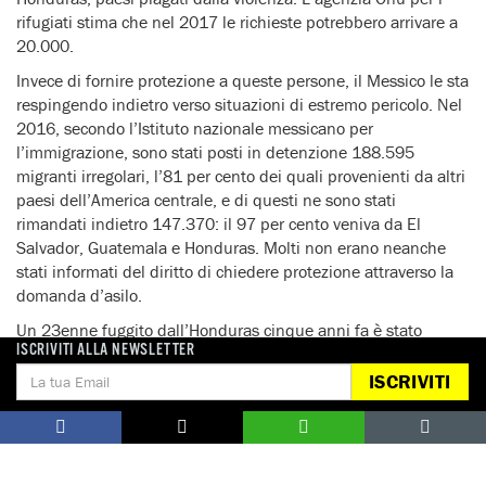
rifugiati stima che nel 2017 le richieste potrebbero arrivare a
20.000.
Invece di fornire protezione a queste persone, il Messico le sta
respingendo indietro verso situazioni di estremo pericolo. Nel
2016, secondo l’Istituto nazionale messicano per
l’immigrazione, sono stati posti in detenzione 188.595
migranti irregolari, l’81 per cento dei quali provenienti da altri
paesi dell’America centrale, e di questi ne sono stati
rimandati indietro 147.370: il 97 per cento veniva da El
Salvador, Guatemala e Honduras. Molti non erano neanche
stati informati del diritto di chiedere protezione attraverso la
domanda d’asilo.
Un 23enne fuggito dall’Honduras cinque anni fa è stato
ISCRIVITI ALLA NEWSLETTER
rimandato indietro 27 volte. Dopo essere rimasto orfano a 13
anni, era stato obbligato a entrare in una banda criminale che
ISCRIVITI
poi, quando è scappato, ha iniziato a cercarlo per ucciderlo.
“Ai messicani non interessa perché lasci il tuo paese. Si fanno
beffe di te!”
Un funzionario dell’Istituto nazionale per l’immigrazione dello