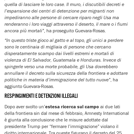
quella di lasciare le loro case. Il muro, i discutibili decreti e
l’espansione dei centri di detenzione per migranti non
impediranno alle persone di cercare riparo negli Usa ma
renderanno i loro viaggi attraverso il deserto, il mare o i fiumi
ancora più mortali”
, ha proseguito Guevara-Rosas.
“In questo triste gioco al gatto e al topo, gli unici a perdere
sono le centinaia di migliaia di persone che cercano
disperatamente scampo dai livelli estremi e mortali di
violenza di El Salvador, Guatemala e Honduras. Invece di
spingerle verso una morte probabile, gli Usa dovrebbero
annullare il decreto sulla sicurezza della frontiera e adottare
politiche in materia d’immigrazione del tutto nuove”
, ha
aggiunto Guevara-Rosas.
RESPINGIMENTI E DETENZIONI ILLEGALI
Dopo aver svolto un’
estesa ricerca sul campo
ai due lati
della frontiera sin dal mese di febbraio, Amnesty International
è giunta alla conclusione che le misure adottate dal
presidente Trump per “fermare l’immigrazione” violano il
diritto internazionale. Tra queste figurano il decreto del 25