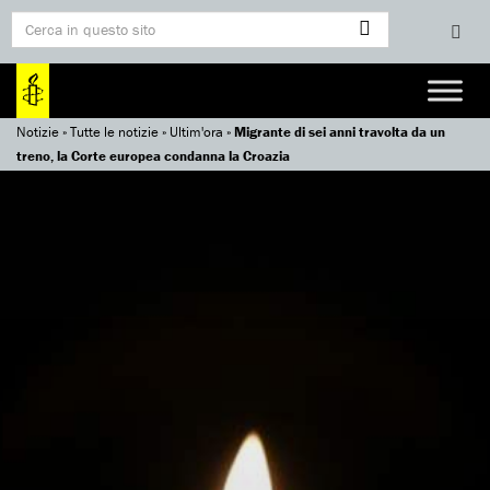
Notizie
»
Tutte le notizie
»
Ultim'ora
»
Migrante di sei anni travolta da un
treno, la Corte europea condanna la Croazia