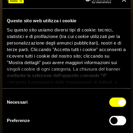
Questo sito web utilizza i cookie
Su questo sito usiamo diversi tipi di cookie: tecnici,
statistici e di profilazione (tra cui cookie utilizzati per la
personalizzazione degli annunci pubblicitari), nostri e di
terze parti. Cliccando "Accetta tutti i cookie" acconsenti a
ricevere tutti i cookie del nostro sito; cliccando su
"Mostra dettagli" puoi avere maggiori informazioni sui
singoli cookie di ogni categoria. La chiusura del banner
mediante la selezione dell'apposito comando “X”
comporta il permanere delle impostazioni di default, e
dunque la continuazione della navigazione con i cookie
tecnici. Se vuoi maggiori informazioni sul funzionamento
Selezione
dei cookie attivi sul sito clicca
qui
Necessari
del
consenso
Migrante di sei anni travolta da
Preferenze
un treno, la Corte europea