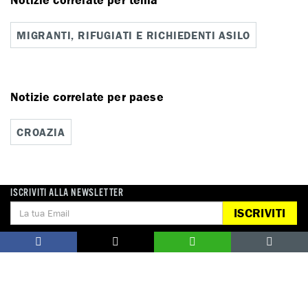
MIGRANTI, RIFUGIATI E RICHIEDENTI ASILO
Notizie correlate per paese
CROAZIA
ISCRIVITI ALLA NEWSLETTER
ISCRIVITI
DONA
Aiutaci con una donazione, ora.
FIRMA
Difendi i diritti umani, in prima persona.
EDUCARE AI DIRITTI UMANI