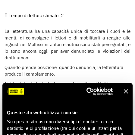
Tempo di lettura stimato:
2'
La letteratura ha una capacità unica di toccare i cuori e le
menti, di coinvolgere i lettori e di mobilitarli a reagire alle
ingiustizie. Moltissimi autori e autrici sono stati perseguitati, e
lo sono ancora oggi, per aver denunciato le violazioni dei
diritti umani.
Quando prende posizione, quando denuncia, la letteratura
produce il cambiamento.
Nell’ambito di Bookcity, la casa editrice Novel Rights
organizza sabato 23 novembre a Milano l’incontro ‘Il potere
della letteratura e i diritti umani’, con la presenza di:
Vered Cohen Barzilay
, fondatrice di Novel Rights
Questo sito web utilizza i cookie
Marina Nemat
, autrice irano-canadese de ‘La prigioniera di
Su questo sito usiamo diversi tipi di cookie: tecnici,
Teheran’ (Cairo editore),’Dopo Teheran’ (Cairo editore) e
statistici e di profilazione (tra cui cookie utilizzati per la
‘Leila’ (Novel Rights)
personalizzazione degli annunci pubblicitari), nostri e di