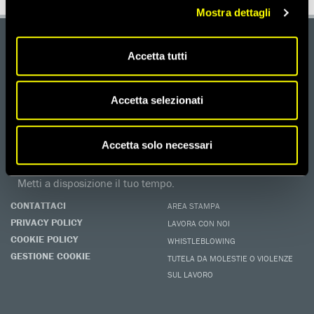
Mostra dettagli
DONA
Accetta tutti
Aiutaci con una donazione, ora.
FIRMA
Accetta selezionati
Difendi i diritti umani, in prima persona.
EDUCARE AI DIRITTI UMANI
I programmi educativi.
Accetta solo necessari
ATTIVATI
Metti a disposizione il tuo tempo.
CONTATTACI
AREA STAMPA
PRIVACY POLICY
LAVORA CON NOI
COOKIE POLICY
WHISTLEBLOWING
GESTIONE COOKIE
TUTELA DA MOLESTIE O VIOLENZE
SUL LAVORO