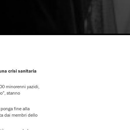
una crisi sanitaria
00 minorenni yazidi,
co”, stanno
i ponga fine alla
cata dai membri dello