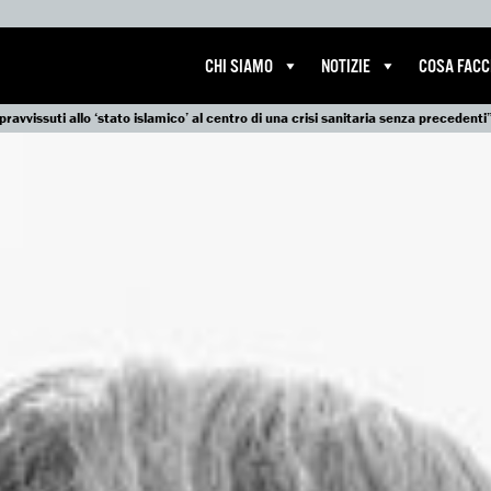
CHI SIAMO
NOTIZIE
COSA FAC
pravvissuti allo ‘stato islamico’ al centro di una crisi sanitaria senza precedenti