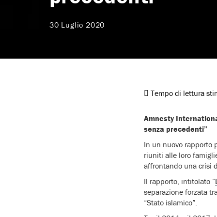
30 Luglio 2020
Tempo di lettura st
Amnesty International:
senza precedenti”
In un nuovo rapporto 
riuniti alle loro famig
affrontando una crisi 
Il rapporto, intitolato “
separazione forzata tra
“Stato islamico”.