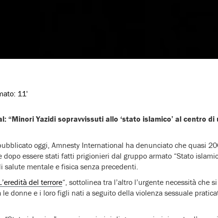
imato:
11'
 “Minori Yazidi sopravvissuti allo ‘stato islamico’ al centro di 
pubblicato oggi, Amnesty International ha denunciato che quasi 20
lie dopo essere stati fatti prigionieri dal gruppo armato “Stato islami
di salute mentale e fisica senza precedenti.
L’eredità del terrore
“, sottolinea tra l’altro l’urgente necessità che s
 le donne e i loro figli nati a seguito della violenza sessuale prati