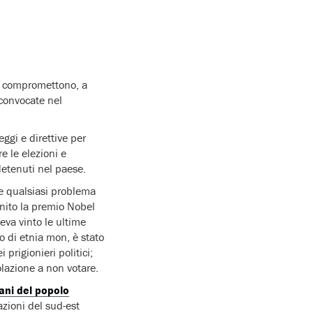
ca compromettono, a
 convocate nel
ggi e direttive per
re le elezioni e
 detenuti nel paese.
re qualsiasi problema
onito la premio Nobel
eva vinto le ultime
o di etnia mon, è stato
 prigionieri politici;
polazione a non votare.
ani del popolo
zioni del sud-est