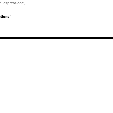
 di espressione,
tions’