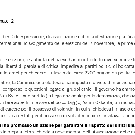
imato:
2'
la libertà di espressione, di associazione e di manifestazione pacifi
ternational, lo svolgimento delle elezioni del 7 novembre, le prime
le elezioni, le autorità del paese hanno introdotto diverse nuove le
a libertà di parola e di critica, impedire ai partiti politici di boicotta
a Internet per chiedere il rilascio dei circa 2200 prigionieri politici
mbre, la Commissione elettorale ha imposto il divieto di menziona
ni, comprese le questioni legate ai gruppi etnici; il governo ha amm
uu Kyi e il suo partito (la Lega nazionale per la democrazia, che av
on fare appelli in favore del boicottaggio; Ashin Okkanta, un monac
carcere per il possesso di volantini in cui si chiedeva il rilascio dei
o stati arrestati per il possesso di volantini in cui si invitava la po
 ha promosso un’azione per garantire il rispetto dei diritti um
la propria foto si chiede a nove membri dell’ Associazione delle na