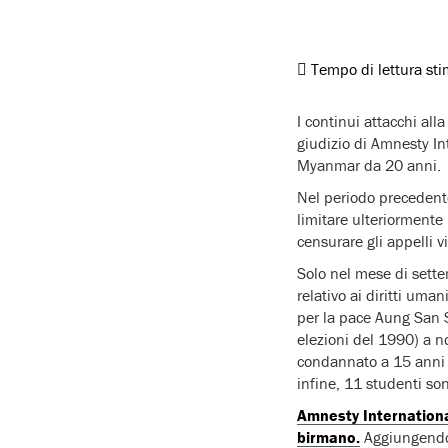
Tempo di lettura st
I continui attacchi al
giudizio di Amnesty In
Myanmar da 20 anni.
Nel periodo precedente 
limitare ulteriormente l
censurare gli appelli vi
Solo nel mese di sette
relativo ai diritti uma
per la pace Aung San S
elezioni del 1990) a n
condannato a 15 anni di 
infine, 11 studenti son
Amnesty International
birmano.
Aggiungendo 