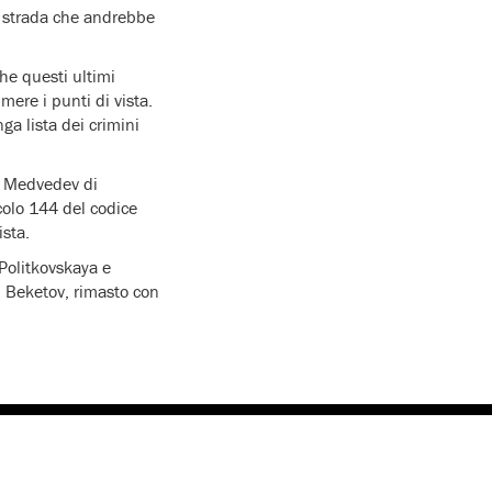
a strada che andrebbe
he questi ultimi
imere i punti di vista.
ga lista dei crimini
te Medvedev di
colo 144 del codice
ista.
 Politkovskaya e
il Beketov, rimasto con