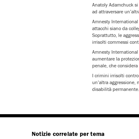
Anatoly Adamchuck si e
ad attraversare un’altr
Amnesty International 
attacchi siano da colleg
Soprattutto, le aggres
irrisolti commessi contro
Amnesty International 
aumentare la protezion
penale, che considera r
I crimini irrisolti con
un’altra aggressione, n
disabilità permanente
Notizie correlate per tema