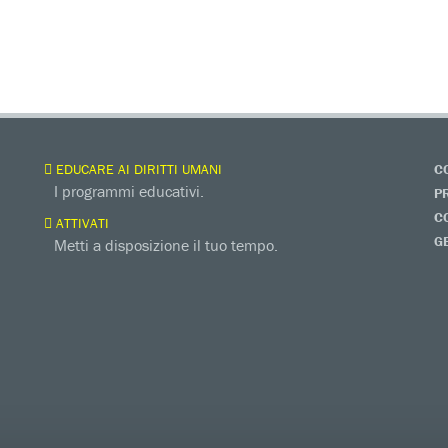
EDUCARE AI DIRITTI UMANI
C
I programmi educativi.
P
C
ATTIVATI
G
Metti a disposizione il tuo tempo.