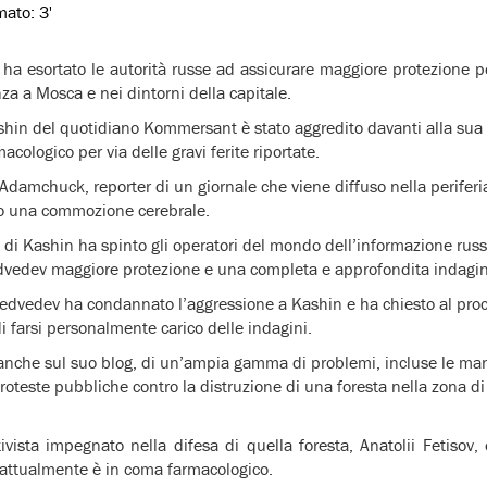
imato:
3'
ha esortato le autorità russe ad assicurare maggiore protezione per
nza a Mosca e nei dintorni della capitale.
shin del quotidiano Kommersant è stato aggredito davanti alla sua 
acologico per via delle gravi ferite riportate.
damchuck, reporter di un giornale che viene diffuso nella periferia
ato una commozione cerebrale.
 di Kashin ha spinto gli operatori del mondo dell’informazione russ
dvedev maggiore protezione e una completa e approfondita indagine
Medvedev ha condannato l’aggressione a Kashin e ha chiesto al pro
di farsi personalmente carico delle indagini.
 anche sul suo blog, di un’ampia gamma di problemi, incluse le ma
roteste pubbliche contro la distruzione di una foresta nella zona di
vista impegnato nella difesa di quella foresta, Anatolii Fetisov, 
 attualmente è in coma farmacologico.