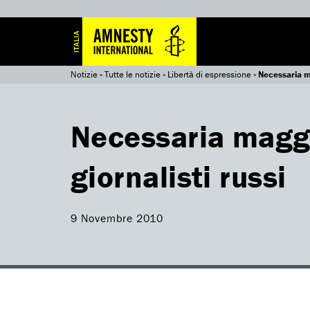
Notizie
»
Tutte le notizie
»
Libertà di espressione
»
Necessaria ma
Necessaria maggi
giornalisti russi
9 Novembre 2010