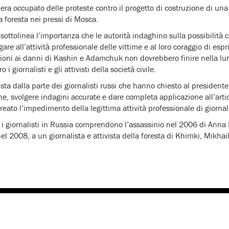
ra occupato delle proteste contro il progetto di costruzione di un
a foresta nei pressi di Mosca.
sottolinea l’importanza che le autorità indaghino sulla possibilità c
are all’attività professionale delle vittime e al loro coraggio di espr
sioni ai danni di Kashin e Adamchuk non dovrebbero finire nella lun
 i giornalisti e gli attivisti della società civile.
sta dalla parte dei giornalisti russi che hanno chiesto al presiden
e, svolgere indagini accurate e dare completa applicazione all’arti
eato l’impedimento della legittima attività professionale di giornal
tro i giornalisti in Russia comprendono l’assassinio nel 2006 di Anna
el 2008, a un giornalista e attivista della foresta di Khimki, Mikha
.