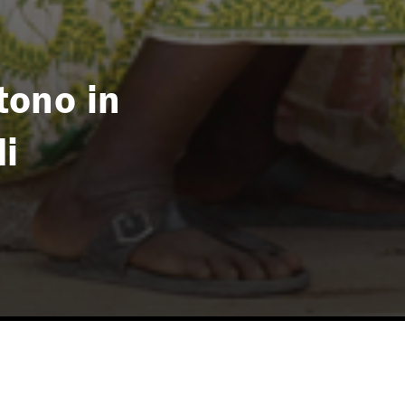
tono in
di