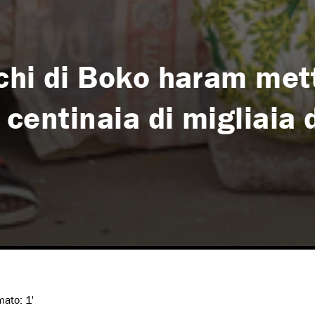
cchi di Boko haram met
i centinaia di migliaia 
imato:
1'