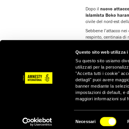
Dopo il
nuovo attacco
islamista Boko hara
civile del nord-est de
Sebbene l’attacco nei 
respinto, centinaia di 
crisi umanitaria.
Il 15 gennaio 2015, Am
Questo sito web utilizza i
inconfutabile prova de
Su questo sito usiamo divers
chilometri di distanz
utilizzati per la personaliz
mezzo da Baga).
"Accetta tutti i cookie" acc
dettagli" puoi avere maggio
banner mediante la selezi
impostazioni di default, e 
maggiori informazioni sul f
Notizie correlate per tema
Selezione
Necessari
del
NEWSLETTER
CONFLITTI E CRISI