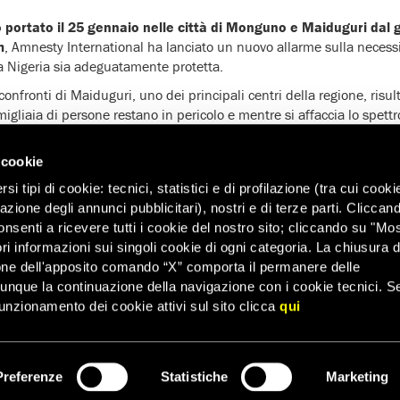
 portato il 25 gennaio nelle città di Monguno e Maiduguri dal
m
, Amnesty International ha lanciato un nuovo allarme sulla necess
lla Nigeria sia adeguatamente protetta.
confronti di Maiduguri, uno dei principali centri della regione, ri
migliaia di persone restano in pericolo e mentre si affaccia lo spett
nesty International ha diffuso delle
immagini satellitari
che forni
 cookie
lla dimensione dell’attacco portato da Boko haram il 3 gennaio sull
i tipi di cookie: tecnici, statistici e di profilazione (tra cui cooki
a da Maiduguri, e Doron Baga (conosciuta anche come Doro Gowon, a
zazione degli annunci pubblicitari), nostri e di terze parti. Cliccan
onsenti a ricevere tutti i cookie del nostro sito; cliccando su "Mo
ri informazioni sui singoli cookie di ogni categoria. La chiusura d
one dell'apposito comando “X” comporta il permanere delle
dunque la continuazione della navigazione con i cookie tecnici. S
unzionamento dei cookie attivi sul sito clicca
qui
Preferenze
Statistiche
Marketing
ISCRIVITI