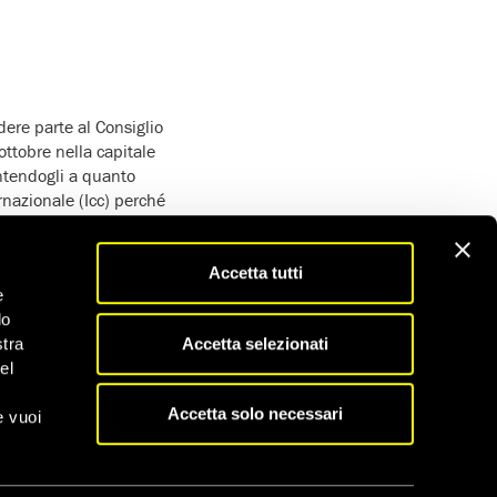
dere parte al Consiglio
ottobre nella capitale
antendogli a quanto
rnazionale (Icc) perché
 marzo 2009. La Nigeria
Accetta tutti
na eccezione e ad
e
 Se la Nigeria non
do
tutari al Consiglio di
Accetta selezionati
stra
el
nda, Yoweri Museveni, a
Accetta solo necessari
zzazioni non
e vuoi
esidente al Bashir ha