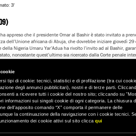
imato:
3'
09)
ha appreso che il presidente Omar al Bashir è stato invitato a pren
zza dell’Unione africana di Abuja, che dovrebbe iniziare giovedì 29 
e della Nigeria Umaru Yar’Adua ha rivolto l’invito ad al Bashir, gar
stato, nonostante quest’ultimo sia ricercato dalla Corte penale inte
guerra e contro l’umanità.
ei confronti del presidente al Bashir è stato spiccato dall’ Icc il 4
 cookie
della Corte (Statuto di Roma) ed è obbligata a cooperare senza alcu
i tipi di cookie: tecnici, statistici e di profilazione (tra cui cooki
 coloro nei cui confronti l’Icc abbia spiccato un mandato di cattura.
zazione degli annunci pubblicitari), nostri e di terze parti. Cliccan
go, l’Icc può deferire questa palese violazione dei suoi obblighi sta
onsenti a ricevere tutti i cookie del nostro sito; cliccando su "Mo
 Unite ai sensi dell’articolo 87 (7) dello Statuto.
ri informazioni sui singoli cookie di ogni categoria. La chiusura d
esidente Omar al Bashir era stato invitato dal presidente dell’Uga
one dell'apposito comando “X” comporta il permanere delle
africana ma le proteste di Amnesty International e di altre Organi
dunque la continuazione della navigazione con i cookie tecnici. S
 sì che il presidente sudanese rinunciasse all’invito.
unzionamento dei cookie attivi sul sito clicca
qui
do l’Icc ha spiccato il mandato di cattura nei suoi confronti, il pr