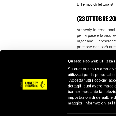
Tempo di lettura st
(23 OTTOBRE 20
Amnesty International 
per la pace e la sicure
nigeriana. Il president
pare che non sarà arre
accusato di crimini di 
Il mandato di arresto n
Questo sito web utilizza i
è parte dello Statuto 
Su questo sito usiamo divers
arrestare e consegnare
utilizzati per la personaliz
ottempera a quest’obbli
"Accetta tutti i cookie" acc
sicurezza delle Nazioni
dettagli" puoi avere maggio
Questa settimana il pr
banner mediante la selezi
un summit dell’Unione 
impostazioni di default, e 
governative hanno fatto
maggiori informazioni sul f
Dal 4 marzo 2009, quan