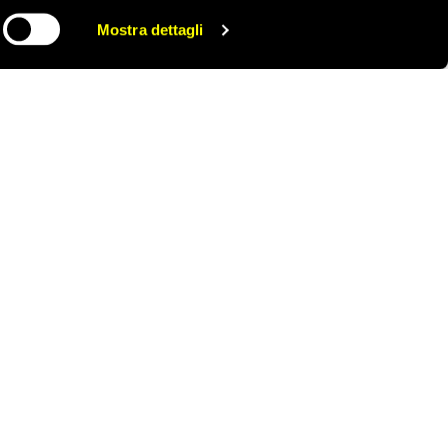
suno dei quali è parte
Mostra dettagli
CONDIVIDI
nternazionale e dunque
 Roma, compresi
ir entrasse nella loro
o e consegnato al
ONTATTACI
AREA STAMPA
RIVACY POLICY
LAVORA CON NOI
OOKIE POLICY
WHISTLEBLOWING
ESTIONE COOKIE
TUTELA DA MOLESTIE O