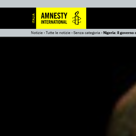
Notizie
»
Tutte le notizie
»
Senza categoria
»
Nigeria: il governo