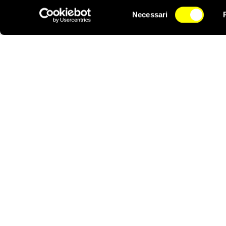
visitato sette stati (E
Selezione
dello Statuto di Roma.
Necessari
del
NEWSLETTER
Sebbene l’Unione afric
consenso
a non tener conto del 
Botswana, Brasile e Su
giurisdizione territorial
Molti gruppi della soci
Tribunale.
DONA
Aiutaci con una donazione, ora.
FIRMA
Difendi i diritti umani, in prima persona.