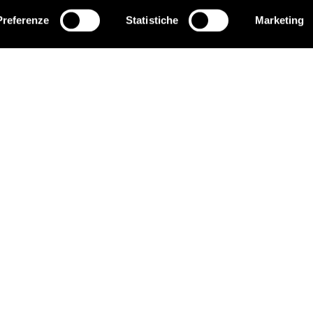
ritrea, Egitto, Libia, Qatar, Arabia Saudita, Etiopia e Zimbabwe), nes
Preferenze
Statistiche
Marketing
ISCRIVITI
ana abbia esortato gli stati a non cooperare con la Corte penale i
mandato di arresto, diversi stati che hanno aderito allo Statuto di
d Africa, hanno dichiarato che procederebbero all’arresto se al Bash
e.
età civile africana chiedono che il presidente al Bashir sia arrestat
EDUCARE AI DIRITTI UMANI
C
I programmi educativi.
P
C
ATTIVATI
G
Metti a disposizione il tuo tempo.