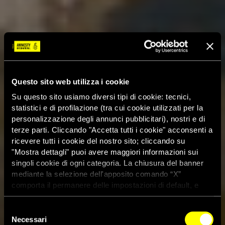
Questo sito web utilizza i cookie
Su questo sito usiamo diversi tipi di cookie: tecnici,
statistici e di profilazione (tra cui cookie utilizzati per la
personalizzazione degli annunci pubblicitari), nostri e di
terze parti. Cliccando "Accetta tutti i cookie" acconsenti a
ricevere tutti i cookie del nostro sito; cliccando su
"Mostra dettagli" puoi avere maggiori informazioni sui
singoli cookie di ogni categoria. La chiusura del banner
mediante la selezione dell'apposito comando “X”
comporta il permanere delle impostazioni di default, e
dunque la continuazione della navigazione con i cookie
tecnici. Se vuoi maggiori informazioni sul funzionamento
Selezione
dei cookie attivi sul sito clicca
qui
Necessari
del