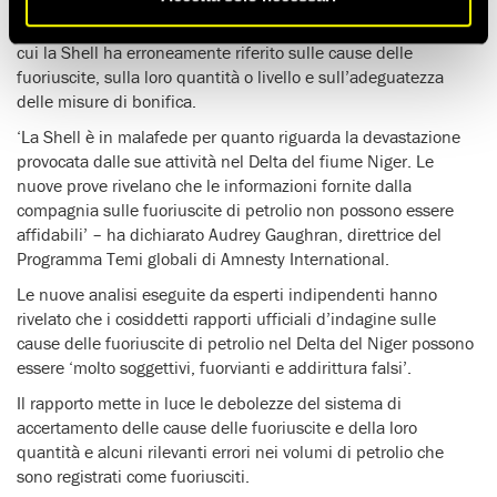
Un
nuovo rapporto
reso pubblico oggi rivela casi concreti in
cui la Shell ha erroneamente riferito sulle cause delle
fuoriuscite, sulla loro quantità o livello e sull’adeguatezza
delle misure di bonifica.
‘La Shell è in malafede per quanto riguarda la devastazione
provocata dalle sue attività nel Delta del fiume Niger. Le
nuove prove rivelano che le informazioni fornite dalla
compagnia sulle fuoriuscite di petrolio non possono essere
affidabili’ – ha dichiarato Audrey Gaughran, direttrice del
Programma Temi globali di Amnesty International.
Le nuove analisi eseguite da esperti indipendenti hanno
rivelato che i cosiddetti rapporti ufficiali d’indagine sulle
cause delle fuoriuscite di petrolio nel Delta del Niger possono
essere ‘molto soggettivi, fuorvianti e addirittura falsi’.
Il rapporto mette in luce le debolezze del sistema di
accertamento delle cause delle fuoriuscite e della loro
quantità e alcuni rilevanti errori nei volumi di petrolio che
sono registrati come fuoriusciti.