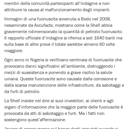
membri della comunità partecipanti all’indagine a non
attribuire la causa al malfunzionamento degli impianti.
Immagini di una fuoriuscita avvenuta a Bodo nel 2008,
riesaminate da Accufacts, mostrano come la Shell abbia
gravemente ridimensionato la quantità di petrolio fuoriuscito.
Il rapporto ufficiale d’indagine si riferiva a soli 1640 barili ma
sulla base di altre prove il totale sarebbe almeno 60 volte
maggiore.
Ogni anno in Nigeria si verificano centinaia di fuoriuscite che
provocano danni significativi all’ambiente, distruggendo i
mezzi di sussistenza e ponendo a grave rischio la salute
umana. Queste fuoriuscite sono causate dalla corrosione e
dalla scarsa manutenzione delle infrastrutture, da sabotaggi e
da furti di petrolio.
La Shell insiste nel dire ai suoi investitori, ai clienti e agli
organi d’informazione che la maggior parte delle fuoriuscite è
provocata da atti di sabotaggio e furti. Ma i fatti non
sostengono quest’affermazione.
‘Invece di essere messa sul banco degli imputati quando si