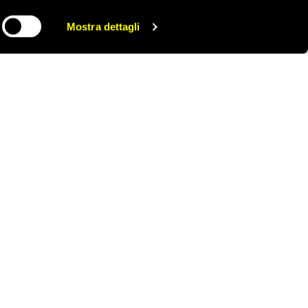
Mostra dettagli
CONDIVIDI
ONTATTACI
AREA STAMPA
RIVACY POLICY
LAVORA CON NOI
OOKIE POLICY
WHISTLEBLOWING