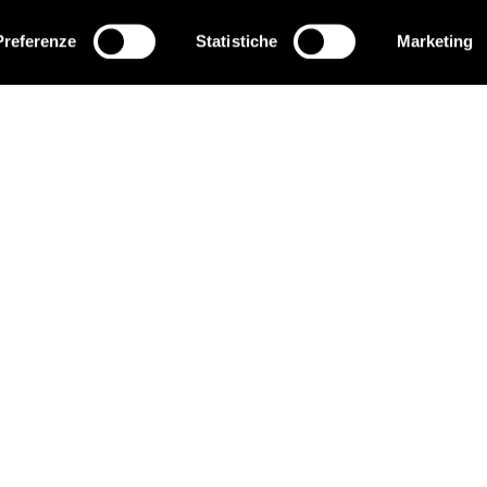
Preferenze
Statistiche
Marketing
ISCRIVITI
EDUCARE AI DIRITTI UMANI
C
I programmi educativi.
P
C
ATTIVATI