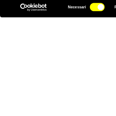
modo da lasciare un’im
Selezione
Necessari
mondo
“.
del
NEWSLETTER
consenso
Notizie correlate per tema
CONFLITTI E CRISI
DONA
Aiutaci con una donazione, ora.
FIRMA
Difendi i diritti umani, in prima persona.