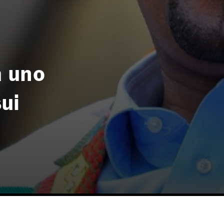
a uno
sui