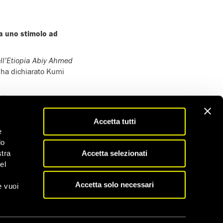
ia uno stimolo ad
ell’Etiopia Abiy Ahmed
, ha dichiarato Kumi
 sicurezza, emanato
 l’Eritrea che ha
 tra forze armate e
Accetta tutti
e
do
tare le sfide che
Accetta selezionati
stra
e tensioni tra gruppi
el
iritti umani. È anche
e usata come
Accetta solo necessari
e vuoi
iritti umani del
obel per la pace, in