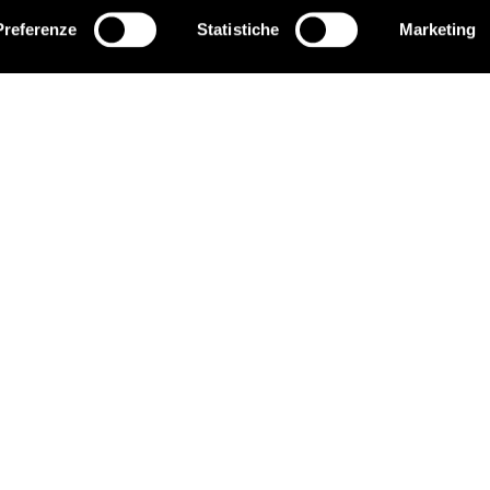
pronta duratura in materia di diritti umani al suo paese, al suo c
Preferenze
Statistiche
Marketing
ISCRIVITI
EDUCARE AI DIRITTI UMANI
C
I programmi educativi.
P
C
ATTIVATI
G
Metti a disposizione il tuo tempo.