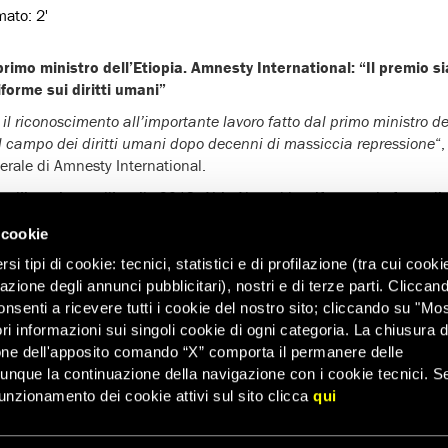
imato:
2'
primo ministro dell’Etiopia. Amnesty International: “Il premio s
iforme sui diritti umani”
è il riconoscimento all’importante lavoro fatto dal primo ministro d
el campo dei diritti umani dopo decenni di massiccia repressione
“
erale di Amnesty International.
l’incarico, nell’aprile 2018, Abiy Ahmed ha riformato le forze di
nizzazioni della società civile e raggiunto un accordo di pace con
 cookie
ni di rapporti ostili. Ha anche contribuito a raggiungere l’accordo
Sudan dopo mesi di proteste
“, ha aggiunto Naidoo.
i tipi di cookie: tecnici, statistici e di profilazione (tra cui cooki
zazione degli annunci pubblicitari), nostri e di terze parti. Cliccan
fatto terminato. Il premio dovrebbe stimolare Abiy Ahmed ad affron
onsenti a ricevere tutti i cookie del nostro sito; cliccando su "Mo
i progressi sin qui raggiunti. È urgente che il suo governo risolva l
ri informazioni sui singoli cookie di ogni categoria. La chiusura d
i rendere instabile il paese e di causare ulteriori violazioni dei d
one dell'apposito comando “X” comporta il permanere delle
ne della Dichiarazione contro il terrorismo, che continua a esser
dunque la continuazione della navigazione con i cookie tecnici. S
e. Infine, è doveroso chiamare i responsabili delle violazioni dei d
unzionamento dei cookie attivi sul sito clicca
qui
elle loro azioni
“, ha sottolineato Naidoo.
mo ministro Abiy deve condividere i principi e i valori del premio N