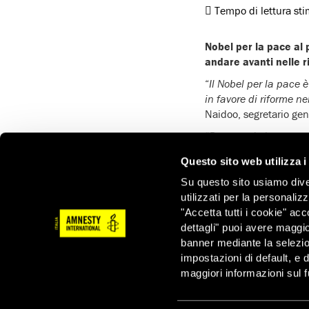
Tempo di lettura st
Nobel per la pace al 
andare avanti nelle r
“
Il Nobel per la pace 
in favore di riforme n
Naidoo, segretario gen
“
Da quando ha assunto 
nuove norme sulle orga
Questo sito web utilizza i
posto fine a due decen
opposizione civile in 
Su questo sito usiamo divers
utilizzati per la personaliz
“
Ma il lavoro non è af
"Accetta tutti i cookie" acc
rischiano di annullare 
dettagli" puoi avere maggio
etnici che minacciano d
banner mediante la selezi
necessaria una revisio
impostazioni di default, e 
strumento di repression
maggiori informazioni sul f
passato a rispondere d
“
Ora più che mai il pri