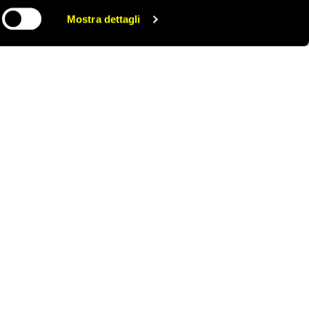
ontinente e al
Mostra dettagli
CONDIVIDI
ONTATTACI
AREA STAMPA
RIVACY POLICY
LAVORA CON NOI
OOKIE POLICY
WHISTLEBLOWING
ESTIONE COOKIE
TUTELA DA MOLESTIE O