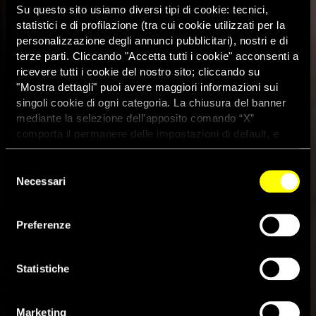
Su questo sito usiamo diversi tipi di cookie: tecnici,
statistici e di profilazione (tra cui cookie utilizzati per la
personalizzazione degli annunci pubblicitari), nostri e di
terze parti. Cliccando "Accetta tutti i cookie" acconsenti a
ricevere tutti i cookie del nostro sito; cliccando su
"Mostra dettagli" puoi avere maggiori informazioni sui
singoli cookie di ogni categoria. La chiusura del banner
mediante la selezione dell'apposito comando “X”
comporta il permanere delle impostazioni di default, e
dunque la continuazione della navigazione con i cookie
tecnici. Se vuoi maggiori informazioni sul funzionamento
Selezione
Nuova ricerca sui diritti umani
dei cookie attivi sul sito clicca
qui
Necessari
del
in Venezuela: schema
consenso
repressivo, possibile
Preferenze
persecuzione, un crimine contro
Statistiche
l’umanità
Marketing