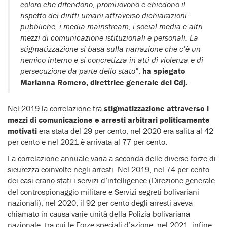
coloro che difendono, promuovono e chiedono il
rispetto dei diritti umani attraverso dichiarazioni
pubbliche, i media mainstream, i social media e altri
mezzi di comunicazione istituzionali e personali. La
stigmatizzazione si basa sulla narrazione che c’è un
nemico interno e si concretizza in atti di violenza e di
persecuzione da parte dello stato”
,
ha spiegato
Marianna Romero, direttrice generale del Cdj.
Nel 2019 la correlazione tra
stigmatizzazione attraverso i
mezzi di comunicazione e arresti arbitrari politicamente
motivati
era stata del 29 per cento, nel 2020 era salita al 42
per cento e nel 2021 è arrivata al 77 per cento.
La correlazione annuale varia a seconda delle diverse forze di
sicurezza coinvolte negli arresti. Nel 2019, nel 74 per cento
dei casi erano stati i servizi d’intelligence (Direzione generale
del controspionaggio militare e Servizi segreti bolivariani
nazionali); nel 2020, il 92 per cento degli arresti aveva
chiamato in causa varie unità della Polizia bolivariana
nazionale, tra cui le Forze speciali d’azione; nel 2021, infine,