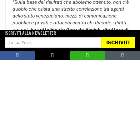
“Sulla base dei risultati che abbiamo ottenuto, non c’è
dubbio che esista una stretta correlazione tra agenti
dello stato venezuelano, mezzi di comunicazione
pubblici e privati e attacchi contro chi difende i diritti
umani”
,
ha sottolineato Gonzalo Himiob, direttore di
ISCRIVITI ALLA NEWSLETTER
Foro Penal.
ISCRIVITI
Le tre organizzazioni hanno chiesto all’Ufficio del procuratore
del Tribunale penale internazionale di valutare
l’inserimento
dei contenuti della ricerca nell’indagine in corso
sui
crimini contro l’umanità in Venezuela, in modo da individuare
i principali attori, i casi specifici e i possibili partecipanti ai
crimini contro l’umanità come la persecuzione e la privazione
arbitraria della libertà.
Le tre organizzazioni hanno inoltre
sollecitato la comunità
internazionale
a continuare a sostenere la Commissione
internazionale indipendente di accertamento dei fatti, il cui
mandato è di contribuire a chiamare a rispondere gli autori
delle violazioni dei diritti umani commesse in Venezuela dal
2014.