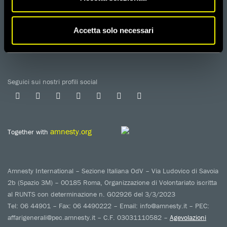
PRIVACY POLICY
LAVORA CON NOI
COOKIE POLICY
WHISTLEBLOWING
Accetta solo necessari
GESTIONE COOKIE
TUTELA DA MOLESTIE O VIOLENZE
SUL LAVORO
Seguici sui nostri profili social
amnesty.org
Together with
Amnesty International – Sezione Italiana OdV – Via Ludovico di Savoia
2b (Spazio 3M) – 00185 Roma, Organizzazione di Volontariato iscritta
al RUNTS con determinazione n. G02926 del 3/3/2023
Tel: 06 44901 – Fax: 06 4490222 – Email: info@amnesty.it – PEC:
affarigenerali@pec.amnesty.it – C.F. 03031110582 –
Agevolazioni