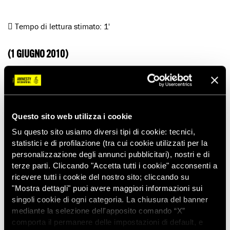
Tempo di lettura stimato:
1'
(1 GIUGNO 2010)
Amnesty International ha espresso dura condanna per il
duplice attacco, avvenuto venerdì 28 maggio a Lahore, contro
due moschee della minoranza religiosa ahmadiyya, in cui
sono state uccise almeno 70 persone e ferite altre 78.
Questo sito web utilizza i cookie
L’organizzazione per i diritti umani ha chiesto al governo
pachistano di aprire un’inchiesta imparziale e indipendente e
Su questo sito usiamo diversi tipi di cookie: tecnici,
rafforzare la protezione nei confronti dei fedeli ahmadi e dei
statistici e di profilazione (tra cui cookie utilizzati per la
loro luoghi di culto.
personalizzazione degli annunci pubblicitari), nostri e di
terze parti. Cliccando "Accetta tutti i cookie" acconsenti a
L’ahmadiyya è il credo religioso degli ahmadi, un gruppo
ricevere tutti i cookie del nostro sito; cliccando su
islamico che viene però rifiutato da molti musulmani. Nel
"Mostra dettagli" puoi avere maggiori informazioni sui
1974, il parlamento pachistano ha introdotto una legge che
singoli cookie di ogni categoria. La chiusura del banner
dichiara gli ahmadi non musulmani.
mediante la selezione dell'apposito comando “X”
Gli attacchi ai luoghi di culto, unitamente alle cosiddette
comporta il permanere delle impostazioni di default, e
‘leggi sulla blasfemia’, hanno determinato in Pakistan un