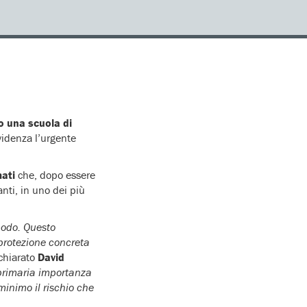
o una scuola di
videnza l’urgente
ati
che, dopo essere
nti, in uno dei più
modo. Questo
 protezione concreta
ichiarato
David
 primaria importanza
minimo il rischio che