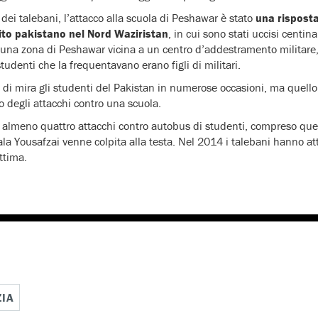
ei talebani, l’attacco alla scuola di Peshawar è stato
una risposta
ito pakistano nel Nord Waziristan
, in cui sono stati uccisi centin
n una zona di Peshawar vicina a un centro d’addestramento militare, 
tudenti che la frequentavano erano figli di militari.
 di mira gli studenti del Pakistan in numerose occasioni, ma quello 
o degli attacchi contro una scuola.
i almeno quattro attacchi contro autobus di studenti, compreso quel
la Yousafzai venne colpita alla testa. Nel 2014 i talebani hanno at
ttima.
ZIA