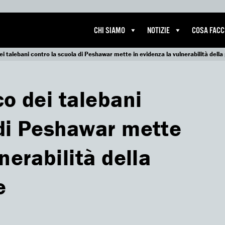
CHI SIAMO
NOTIZIE
COSA FAC
ei talebani contro la scuola di Peshawar mette in evidenza la vulnerabilità della
co dei talebani
 di Peshawar mette
nerabilità della
e