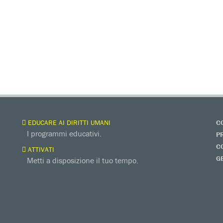
EDUCARE AI DIRITTI UMANI
C
I programmi educativi.
P
C
ATTIVATI
G
Metti a disposizione il tuo tempo.