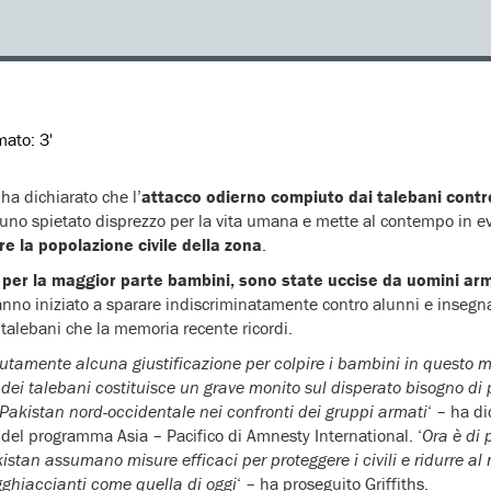
imato:
3'
ha dichiarato che l’
attacco odierno compiuto dai talebani contr
 uno spietato disprezzo per la vita umana e mette al contempo in e
e la popolazione civile della zona
.
per la maggior parte bambini, sono state uccise da uomini arm
hanno iniziato a sparare indiscriminatamente contro alunni e insegna
 talebani che la memoria recente ricordi.
utamente alcuna giustificazione per colpire i bambini in questo 
dei talebani costituisce un grave monito sul disperato bisogno di
Pakistan nord-occidentale nei confronti dei gruppi armati
‘ – ha d
e del programma Asia – Pacifico di Amnesty International. ‘
Ora è di
kistan assumano misure efficaci per proteggere i civili e ridurre al 
gghiaccianti come quella di oggi
‘ – ha proseguito Griffiths.