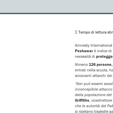
Tempo di lettura st
Amnesty International 
Peshawar
è indice di
necessità di
protegger
Almeno
126 persone, 
entrati nella scuola, 
scioccanti attacchi dei
‘
Non può esservi assol
inconcepibile attacco 
della popolazione del 
Griffiths
, vicedirettor
che le autorità del Pa
si ripetano tragedie a