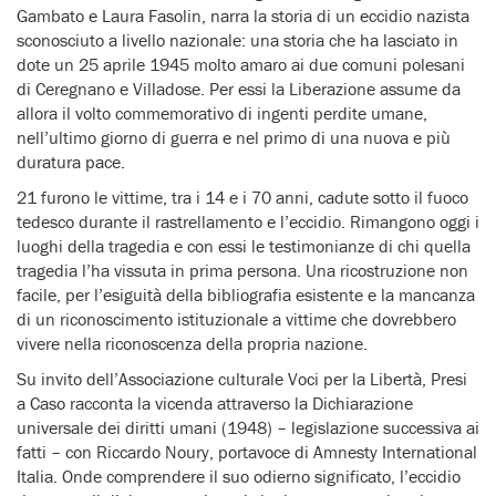
Gambato e Laura Fasolin, narra la storia di un eccidio nazista
sconosciuto a livello nazionale: una storia che ha lasciato in
dote un 25 aprile 1945 molto amaro ai due comuni polesani
di Ceregnano e Villadose. Per essi la Liberazione assume da
allora il volto commemorativo di ingenti perdite umane,
nell’ultimo giorno di guerra e nel primo di una nuova e più
duratura pace.
21 furono le vittime, tra i 14 e i 70 anni, cadute sotto il fuoco
tedesco durante il rastrellamento e l’eccidio. Rimangono oggi i
luoghi della tragedia e con essi le testimonianze di chi quella
tragedia l’ha vissuta in prima persona. Una ricostruzione non
facile, per l’esiguità della bibliografia esistente e la mancanza
di un riconoscimento istituzionale a vittime che dovrebbero
vivere nella riconoscenza della propria nazione.
Su invito dell’Associazione culturale Voci per la Libertà, Presi
a Caso racconta la vicenda attraverso la Dichiarazione
universale dei diritti umani (1948) – legislazione successiva ai
fatti – con Riccardo Noury, portavoce di Amnesty International
Italia. Onde comprendere il suo odierno significato, l’eccidio