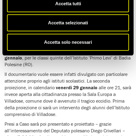
Accetta tutti
Dopo l’anteprima a Villadose (Rovigo) il 25 Aprile 2015 a 70
anni esatti dall’evento narrato, eccoci finalmente alle
presentazioni del dvd di
Presi a Caso
, il documentario di
Accetta selezionati
Alberto Gambato e Laura Fasolin.
L’Associazione Voci per la Libertà, promotrice del progetto,
Accetta solo necessari
organizza infatti
tre proiezioni
davvero significative: la prima
in occasione del Giorno della Memoria,
mercoledì 27
gennaio
, per le classi quinte dell’Istituto ‘Primo Levi’ di Badia
Polesine (RO).
Il documentario vuole essere infatti divulgato con particolare
attenzione proprio agli istituti scolastici. La seconda
proiezione, in calendario
venerdì 29 gennaio
alle ore 21, sarà
invece aperta alla cittadinanza presso la Sala Europa a
Villadose, comune dove è avvenuto il tragico eccidio. Prima
della proiezione ci sarà un intervento degli alunni dell’Istituto
comprensivo di Villadose.
Presi a Caso sarà poi presentato e proiettato – grazie
all’interessamento del Deputato polesano Diego Crivellari –