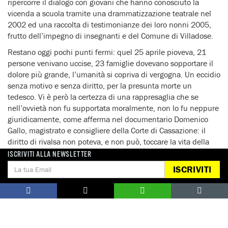
ripercorre il dialogo con giovani che hanno conosciuto la
vicenda a scuola tramite una drammatizzazione teatrale nel
2002 ed una raccolta di testimonianze dei loro nonni 2005,
frutto dell’impegno di insegnanti e del Comune di Villadose.
Restano oggi pochi punti fermi: quel 25 aprile pioveva, 21
persone venivano uccise, 23 famiglie dovevano sopportare il
dolore più grande, l’umanità si copriva di vergogna. Un eccidio
senza motivo e senza diritto, per la presunta morte un
tedesco. Vi è però la certezza di una rappresaglia che se
nell’ovvietà non fu supportata moralmente, non lo fu neppure
giuridicamente, come afferma nel documentario Domenico
Gallo, magistrato e consigliere della Corte di Cassazione: il
diritto di rivalsa non poteva, e non può, toccare la vita della
persona.
ISCRIVITI ALLA NEWSLETTER
ISCRIVITI
59′ – Italia – 2016
Diretto, fotografato e montato da Alberto Gambato
Consulenza storica di Laura Fasolin
Coordinamento di Michele Lionello
Un progetto di: Associazione Culturale Voci per la Libertà