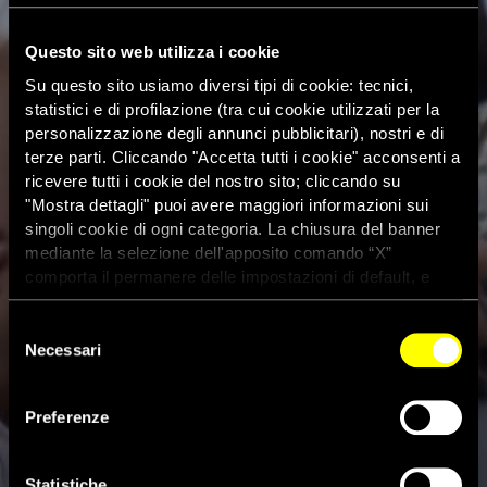
Questo sito web utilizza i cookie
Su questo sito usiamo diversi tipi di cookie: tecnici,
statistici e di profilazione (tra cui cookie utilizzati per la
personalizzazione degli annunci pubblicitari), nostri e di
terze parti. Cliccando "Accetta tutti i cookie" acconsenti a
ricevere tutti i cookie del nostro sito; cliccando su
"Mostra dettagli" puoi avere maggiori informazioni sui
singoli cookie di ogni categoria. La chiusura del banner
mediante la selezione dell'apposito comando “X”
comporta il permanere delle impostazioni di default, e
dunque la continuazione della navigazione con i cookie
tecnici. Se vuoi maggiori informazioni sul funzionamento
Selezione
dei cookie attivi sul sito clicca
qui
Necessari
del
consenso
Passo indietro sui diritti
Preferenze
riproduttivi, un giorno nero per
Statistiche