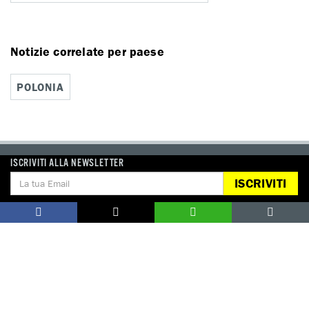
Notizie correlate per paese
POLONIA
ISCRIVITI ALLA NEWSLETTER
DONA
ISCRIVITI
Aiutaci con una donazione, ora.
FIRMA
Difendi i diritti umani, in prima persona.
EDUCARE AI DIRITTI UMANI
I programmi educativi.
ATTIVATI
Metti a disposizione il tuo tempo.