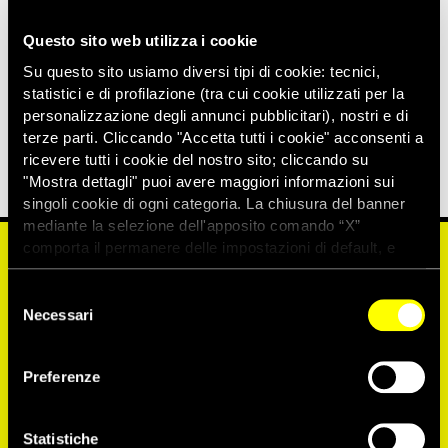
Tribunale del Cairo: “
Non è una questione nè di scaramanzia,
nè di sfiducia, è imprevedibilità
– spiega Noury –
: il sistema
Questo sito web utilizza i cookie
giudiziario egiziano è arbitrario e anche imprevedibile. Spero
che lunedì avremo modo di gioire però non mi spingo molto
Su questo sito usiamo diversi tipi di cookie: tecnici,
più avanti. La cosa che ci sia stato un fatto in mezzo a
statistici e di profilazione (tra cui cookie utilizzati per la
questo periodo di 45 giorni che sembrava infinito, di per sè è
personalizzazione degli annunci pubblicitari), nostri e di
un elemento buono, positivo e che da speranza
“.
terze parti. Cliccando "Accetta tutti i cookie" acconsenti a
ricevere tutti i cookie del nostro sito; cliccando su
"Mostra dettagli" puoi avere maggiori informazioni sui
singoli cookie di ogni categoria. La chiusura del banner
mediante la selezione dell'apposito comando “X”
comporta il permanere delle impostazioni di default, e
ATTIVATI ORA
dunque la continuazione della navigazione con i cookie
tecnici. Se vuoi maggiori informazioni sul funzionamento
Selezione
dei cookie attivi sul sito clicca
qui
Necessari
del
consenso
LIBERTÀ PER PATRICK
Preferenze
Statistiche