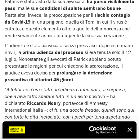
Patrick è stato visto dalla sua avvocata,
ha perso visibilmente
peso
, ma le sue
condizioni di salute sembrano buone
.
Resta alta, invece, la preoccupazione per il
rischio contagio
da Covid-19
in una prigione, quella di Tora, in cui il virus è
entrato, e questo elemento oltre a quello dell’innocenza che
rende veramente ancora più urgente la sua scarcerazione.
L’udienza è stata convocata senza preavviso: dopo estenuanti
rinvii, la
prima udienza del processo
si era tenuta solo il 12
luglio. Nonostante gli avvocati di Patrick abbiano potuto
presentare le ragioni per cui chiedono la scarcerazione, il
giudice aveva deciso per
prolungare la detenzione
preventiva di ulteriori 45 giorni
.
“
A febbraio c’era stata un’udienza anticipata, a sorpresa,
che aveva fatto sperare tutti in un esito positivo
– ha
dichiarato
Riccardo Noury
, portavoce di Amnesty
International Italia –
: ci fu una doccia fredda, quindi sono qui
con tutte le dita incrociate, con i piedi per terra aspettando
una buona notizia
“.
Non è possibile, infatti, prevedere in che modo si esprimerà il