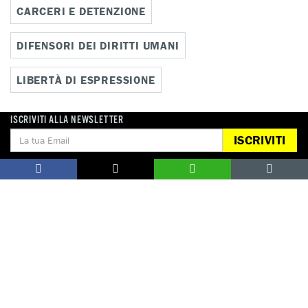
CARCERI E DETENZIONE
DIFENSORI DEI DIRITTI UMANI
LIBERTÀ DI ESPRESSIONE
ISCRIVITI ALLA NEWSLETTER
ISCRIVITI
Notizie correlate per paese
EGITTO
ITALIA
DONA
Aiutaci con una donazione, ora.
FIRMA