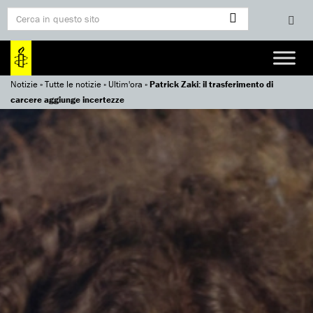
Notizie
»
Tutte le notizie
»
Ultim'ora
»
Patrick Zaki: il trasferimento di
carcere aggiunge incertezze