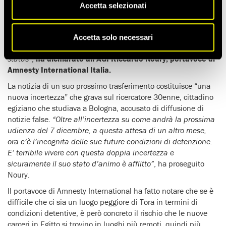
giudiziaria ora deve fare i conti anche con il suo
prossimo
Accetta selezionati
trasferimento in un altro carcere.
“Non sappiamo né
quando né dove Patrick sarà trasferito. Al momento non sono
chiare le priorità di trasferimento del penitenziario di Tora
Accetta solo necessari
che sta chiudendo, se per blocchi di detenuti o per tipi di
status”
,
ha dichiarato all’AGI Riccardo Noury, portavoce di
Amnesty International Italia.
La notizia di un suo prossimo trasferimento costituisce “una
nuova incertezza” che grava sul ricercatore 30enne, cittadino
egiziano che studiava a Bologna, accusato di diffusione di
notizie false.
“Oltre all’incertezza su come andrà la prossima
udienza del 7 dicembre, a questa attesa di un altro mese,
ora c’è l’incognita delle sue future condizioni di detenzione.
E’ terribile vivere con questa doppia incertezza e
sicuramente il suo stato d’animo è afflitto”
, ha proseguito
Noury.
Il portavoce di Amnesty International ha fatto notare che se è
difficile che ci sia un luogo peggiore di Tora in termini di
condizioni detentive, è però concreto il rischio che le nuove
carceri in Egitto si trovino in luoghi più remoti, quindi più