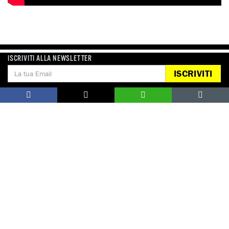
ISCRIVITI ALLA NEWSLETTER
ISCRIVITI
Notizie correlate per tema
LIBERTÀ DI ESPRESSIONE
POLIZIA E FORZE DI SICUREZZA
Notizie correlate per paese
ITALIA