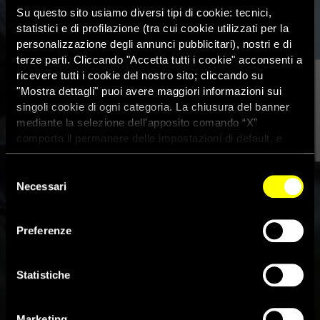
Su questo sito usiamo diversi tipi di cookie: tecnici,
statistici e di profilazione (tra cui cookie utilizzati per la
personalizzazione degli annunci pubblicitari), nostri e di
terze parti. Cliccando "Accetta tutti i cookie" acconsenti a
ricevere tutti i cookie del nostro sito; cliccando su
"Mostra dettagli" puoi avere maggiori informazioni sui
singoli cookie di ogni categoria. La chiusura del banner
mediante la selezione dell'apposito comando “X”
comporta il permanere delle impostazioni di default, e
dunque la continuazione della navigazione con i cookie
tecnici. Se vuoi maggiori informazioni sul funzionamento
Selezione
dei cookie attivi sul sito clicca
qui
Necessari
del
consenso
Preferenze
Patrocinio a “Se fate i bravi”,
dall’8 novembre al cinema
Statistiche
21 Ottobre 2022
Marketing