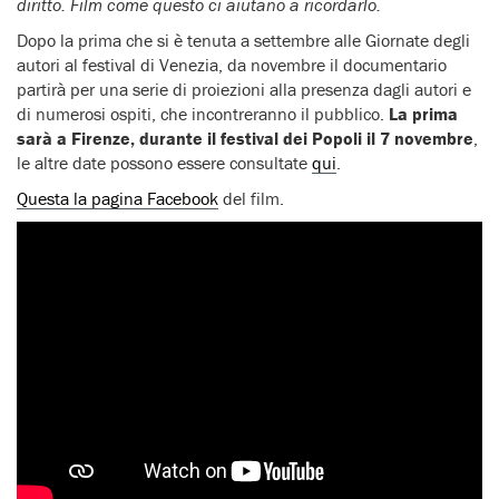
diritto. Film come questo ci aiutano a ricordarlo.
Dopo la prima che si è tenuta a settembre alle Giornate degli
autori al festival di Venezia, da novembre il documentario
partirà per una serie di proiezioni alla presenza dagli autori e
di numerosi ospiti, che incontreranno il pubblico.
La prima
sarà a Firenze, durante il festival dei Popoli il 7 novembre
,
le altre date possono essere consultate
qui
.
Questa la pagina Facebook
del film.