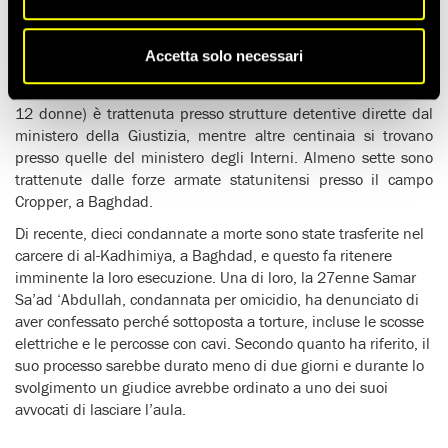
pubblicato il 1° settembre, più di 1000 persone sono in
attesa dell’esecuzione in Iraq. Di queste, 150 non hanno più
la possibilità di ricorrere in appello o di ricevere clemenza e,
Accetta solo necessari
pertanto, sono a rischio di essere messe a morte in tempi
brevi. La maggioranza dei condannati a morte (750, incluse
12 donne) è trattenuta presso strutture detentive dirette dal
ministero della Giustizia, mentre altre centinaia si trovano
presso quelle del ministero degli Interni. Almeno sette sono
trattenute dalle forze armate statunitensi presso il campo
Cropper, a Baghdad.
Di recente, dieci condannate a morte sono state trasferite nel
carcere di al-Kadhimiya, a Baghdad, e questo fa ritenere
imminente la loro esecuzione. Una di loro, la 27enne Samar
Sa’ad ‘Abdullah, condannata per omicidio, ha denunciato di
aver confessato perché sottoposta a torture, incluse le scosse
elettriche e le percosse con cavi. Secondo quanto ha riferito, il
suo processo sarebbe durato meno di due giorni e durante lo
svolgimento un giudice avrebbe ordinato a uno dei suoi
avvocati di lasciare l’aula.