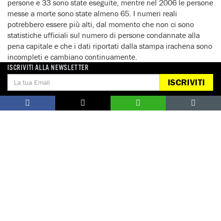
persone e 33 sono state eseguite, mentre nel 2006 le persone
messe a morte sono state almeno 65. I numeri reali
potrebbero essere più alti, dal momento che non ci sono
statistiche ufficiali sul numero di persone condannate alla
pena capitale e che i dati riportati dalla stampa irachena sono
incompleti e cambiano continuamente.
ISCRIVITI ALLA NEWSLETTER
A Thousand People Face The Death Penalty In Iraq
ISCRIVITI
DONA
Aiutaci con una donazione, ora.
FIRMA
Difendi i diritti umani, in prima persona.
EDUCARE AI DIRITTI UMANI