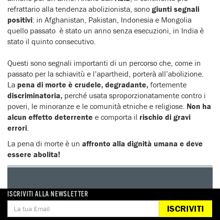
refrattario alla tendenza abolizionista, sono
giunti segnali
positivi
: in Afghanistan, Pakistan, Indonesia e Mongolia
quello passato è stato un anno senza esecuzioni, in India è
stato il quinto consecutivo.
Questi sono segnali importanti di un percorso che, come in
passato per la schiavitù e l’apartheid, porterà all’abolizione.
La
pena di morte è crudele, degradante,
fortemente
discriminatoria,
perché usata sproporzionatamente contro i
poveri, le minoranze e le comunità etniche e religiose.
Non ha
alcun effetto deterrente
e comporta il
rischio di gravi
errori
.
La pena di morte è un
affronto alla dignità umana
e deve
essere abolita!
DONA
ISCRIVITI ALLA NEWSLETTER
Aiutaci con una donazione, ora.
ISCRIVITI
FIRMA