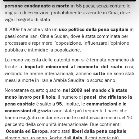
persone condannate a morte
in 56 paesi, senza contare le
migliaia di esecuzioni probabilmente avvenute in Cina, dove
vige il segreto di stato.
Il 2009 ha anche visto un
uso politico della pena capitale
in
paesi come Iran, Cina e Sudan, dove è stata comminata per
processare e reprimere l’opposizione, influenzare l’opinione
pubblica e intimidire la popolazione.
La mano violenta delle autorità non si è fermata nemmeno di
fronte a
imputati minorenni al momento del reato
così,
violando le norme internazionali, almeno
sette
ne sono stati
messi a morte in Iran e Arabia Saudita lo scorso anno.
Nonostante questo quadro,
nel 2009 nel mondo c’è stato
meno lavoro per il boia
: il numero di
paesi che rifiutano la
pena capitale
è salito a
95
. Inoltre, le
commutazioni e le
concessioni di grazia
sono state più frequenti. I paesi che
hanno eseguito condanne a morte costituiscono meno del 10
per cento della comunità internazionale. Due continenti,
Oceania ed Europa
, sono stati
liberi dalla pena capitale
almeno per un anno. Anche dall’
Asia
, il continente più