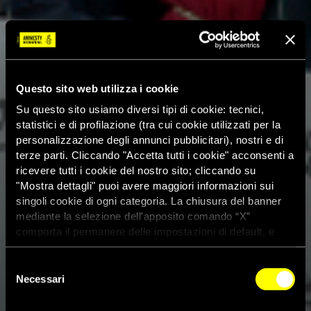
Questo sito web utilizza i cookie
Su questo sito usiamo diversi tipi di cookie: tecnici,
statistici e di profilazione (tra cui cookie utilizzati per la
personalizzazione degli annunci pubblicitari), nostri e di
terze parti. Cliccando "Accetta tutti i cookie" acconsenti a
ricevere tutti i cookie del nostro sito; cliccando su
"Mostra dettagli" puoi avere maggiori informazioni sui
singoli cookie di ogni categoria. La chiusura del banner
mediante la selezione dell'apposito comando “X”
comporta il permanere delle impostazioni di default, e
dunque la continuazione della navigazione con i cookie
tecnici. Se vuoi maggiori informazioni sul funzionamento
Selezione
dei cookie attivi sul sito clicca
qui
Necessari
del
consenso