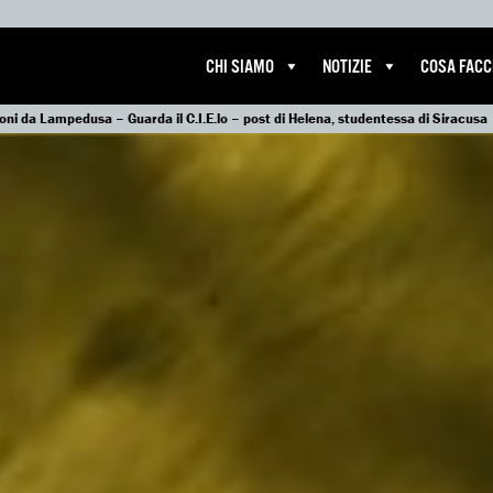
CHI SIAMO
NOTIZIE
COSA FAC
oni da Lampedusa – Guarda il C.I.E.lo – post di Helena, studentessa di Siracusa