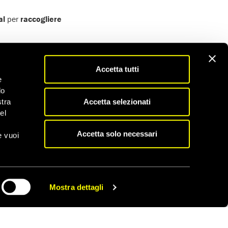
al
per
raccogliere
re, una terra in cui i
Accetta tutti
 CPSA (Centro di Primo
e
ri migranti
. L’accesso
do
Accetta selezionati
stra
, di guardare il
el
Accetta solo necessari
e vuoi
alcone o in qualsiasi
 l’attenzione sull’uso
Centri d’identificazione
Mostra dettagli
gio.
CONDIVIDI
essaggio sulla nostra