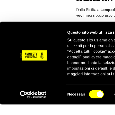
Dalla Sicilia a
Lamped
voci
finora poco ascol
Con me, altri 40 parte
sorrisi degli abitanti f
Questo sito web utilizza i
Ma ho anche trovato
u
Su questo sito usiamo divers
Soccorso e Accoglienza
utilizzati per la personaliz
al centro è riservato 
"Accetta tutti i cookie" acc
Preoccupati
per le
co
dettagli" puoi avere maggio
CIElo
.
banner mediante la selezi
impostazioni di default, e 
maggiori informazioni sul f
Leggi gli altri post e 
altro posto visibil
massiccio e sistematico
Selezione
Necessari
ed espulsione italiani,
del
NEWSLETTER
consenso
Condividi con Amnest
pagina Facebook!