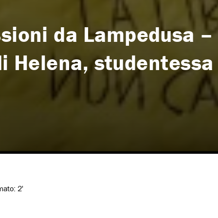
ssioni da Lampedusa –
 di Helena, studentessa
imato:
2'