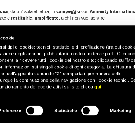
usa
, da un’isola all’altra, in
campeggio
con
Amnesty Internation
tate e
restituirle, amplificate,
a chi non vuol sentire.
cipanti provenienti da tutta Italia. Ho scoperto una Lampedusa miglio
anno a gara con la luce del sole.
 cookie
n’isola nell’isola, lambita non dal mare ma da filo spinato
: è il
i tipi di cookie: tecnici, statistici e di profilazione (tra cui cooki
) situato nella ex
base Loran
, nel quale sono
trattenuti 169 mino
zazione degli annunci pubblicitari), nostri e di terze parti. Cliccan
a pochissime ONG umanitarie.
onsenti a ricevere tutti i cookie del nostro sito; cliccando su "Mo
ndizioni di detenzione dei migranti
,
chiediamo di guardare oltre
ri informazioni sui singoli cookie di ogni categoria. La chiusura d
one dell'apposito comando “X” comporta il permanere delle
dunque la continuazione della navigazione con i cookie tecnici. S
unzionamento dei cookie attivi sul sito clicca
qui
partecipa all’azione di solidarietà per i migranti:
appendi al tuo b
e il palloncino con un messaggio di solidarietà
per richiamare
 della detenzione, nei due Centri dell’isola, così come negli altri 
Preferenze
Statistiche
Marketing
 di persone indifese e provate dalle difficoltà e dalle cause del viag
ISCRIVITI
y le tue foto, inviandole a
attivismo@amnesty.it
e lascia un m