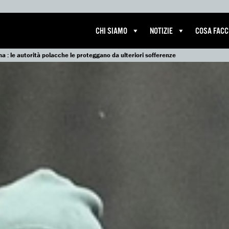
CHI SIAMO
NOTIZIE
COSA FAC
na : le autorità polacche le proteggano da ulteriori sofferenze