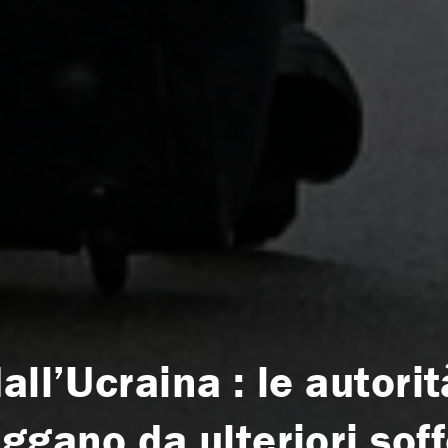
all’Ucraina : le autorit
ggano da ulteriori sof