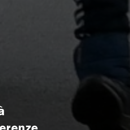
à
ferenze