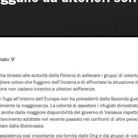
imato:
9'
a chiesto alle autorità della Polonia di sollevare i gruppi di volonta
liere coloro che fuggono dall’Ucraina e di affrontare la situazione d
ne non vadano incontro a ulteriori sofferenze.
n fuga all’interno dell’Europa non ha precedenti dalla Seconda gue
lmente la maggioranza. La volontà di assistere i rifugiati dimostrata
ta anche dalla maggiore disponibilità del governo di Varsavia rispetto
tenimento adottate nel recente passato nei confronti di altre person
are dalla Bielorussia.
 assistenza così importante ora fornita dalle Ong e dai gruppi di vol