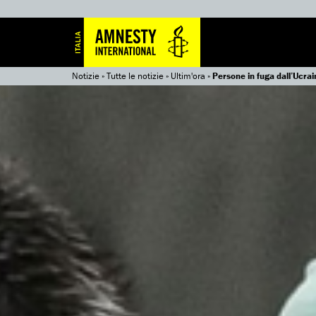
Notizie
»
Tutte le notizie
»
Ultim'ora
»
Persone in fuga dall’Ucrai