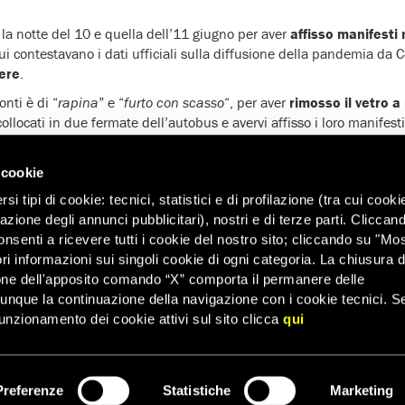
i la notte del 10 e quella dell’11 giugno per aver
affisso manifesti 
ui contestavano i dati ufficiali sulla diffusione della pandemia da 
cere
.
onti è di “
rapina
” e “
furto con scasso
“, per aver
rimosso il vetro a
ollocati in due fermate dell’autobus e avervi affisso i loro manifesti
surde
, il cui obiettivo è di punire coloro che intendono esprimere op
 cookie
i tipi di cookie: tecnici, statistici e di profilazione (tra cui cooki
ha sollecitato le autorità giudiziarie polacche ad annullare le accus
zazione degli annunci pubblicitari), nostri e di terze parti. Cliccan
onsenti a ricevere tutti i cookie del nostro sito; cliccando su "Mo
ri informazioni sui singoli cookie di ogni categoria. La chiusura d
one dell'apposito comando “X” comporta il permanere delle
dunque la continuazione della navigazione con i cookie tecnici. S
unzionamento dei cookie attivi sul sito clicca
qui
Preferenze
Statistiche
Marketing
ISCRIVITI