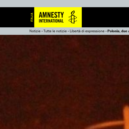
Notizie
»
Tutte le notizie
»
Libertà di espressione
»
Polonia, due a