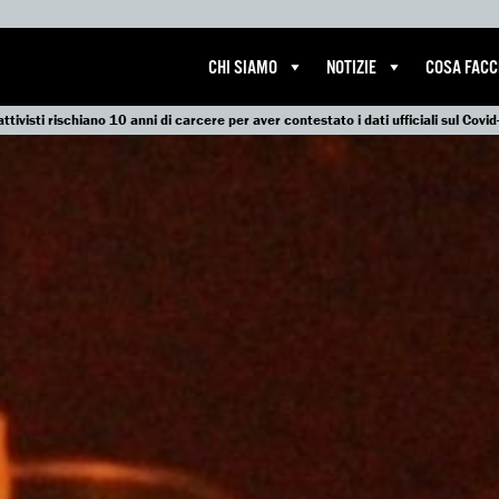
CHI SIAMO
NOTIZIE
COSA FAC
ttivisti rischiano 10 anni di carcere per aver contestato i dati ufficiali sul Covi