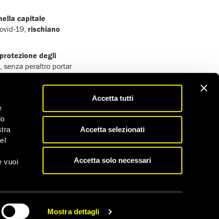
nella capitale
Covid-19,
rischiano
 protezione degli
, senza peraltro portar
inioni critiche nei
Accetta tutti
e
e a carico dei due
do
Accetta selezionati
stra
el
Accetta solo necessari
e vuoi
Mostra dettagli
CONDIVIDI