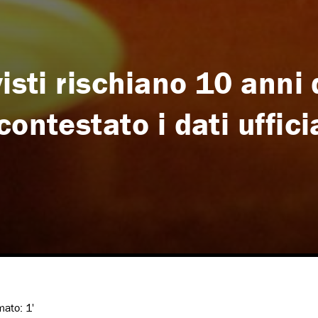
isti rischiano 10 anni 
ontestato i dati ufficia
imato:
1'