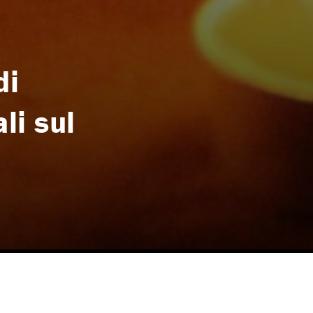
di
li sul