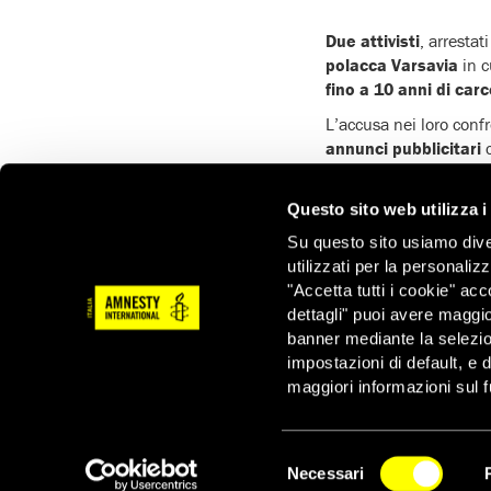
Due attivisti
, arrestat
polacca Varsavia
in c
fino a 10 anni di car
L’accusa nei loro confr
annunci pubblicitari
c
via alcunché.
Si tratta di
accuse as
Questo sito web utilizza i
confronti del governo.
Su questo sito usiamo divers
Amnesty International 
utilizzati per la personaliz
attivisti.
"Accetta tutti i cookie" acc
dettagli" puoi avere maggio
banner mediante la selezi
impostazioni di default, e 
maggiori informazioni sul f
Notizie correlate per tema
Selezione
Necessari
del
NEWSLETTER