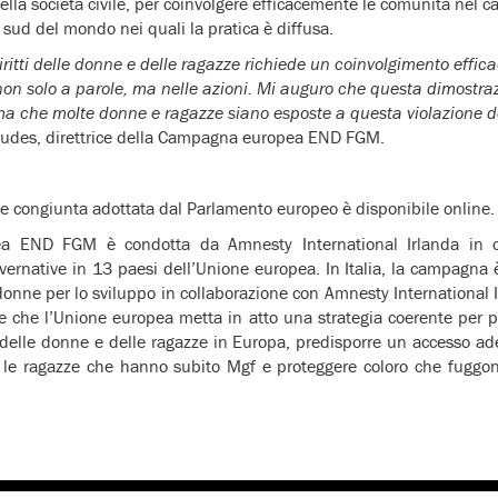
della società civile, per coinvolgere efficacemente le comunità nel 
 sud del mondo nei quali la pratica è diffusa.
diritti delle donne e delle ragazze richiede un coinvolgimento effic
non solo a parole, ma nelle azioni. Mi auguro che questa dimostra
ma che molte donne e ragazze siano esposte a questa violazione de
Loudes, direttrice della Campagna europea END FGM.
ione congiunta adottata dal Parlamento europeo è disponibile online.
 END FGM è condotta da Amnesty International Irlanda in c
vernative in 13 paesi dell’Unione europea. In Italia, la campagna
donne per lo sviluppo in collaborazione con Amnesty International
are che l’Unione europea metta in atto una strategia coerente per p
 delle donne e delle ragazze in Europa, predisporre un accesso ade
 le ragazze che hanno subito Mgf e proteggere coloro che fuggon