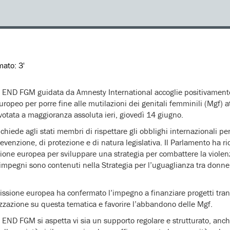
imato:
3'
ND FGM guidata da Amnesty International accoglie positivamente l
uropeo per porre fine alle mutilazioni dei genitali femminili (Mgf) 
votata a maggioranza assoluta ieri, giovedì 14 giugno.
hiede agli stati membri di rispettare gli obblighi internazionali per
evenzione, di protezione e di natura legislativa. Il Parlamento ha r
one europea per sviluppare una strategia per combattere la violen
 impegni sono contenuti nella Strategia per l’uguaglianza tra donn
issione europea ha confermato l’impegno a finanziare progetti tran
zzazione su questa tematica e favorire l’abbandono delle Mgf.
D FGM si aspetta vi sia un supporto regolare e strutturato, anche 