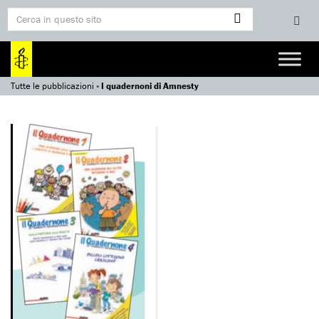
Tutte le pubblicazioni
»
I quadernoni di Amnesty