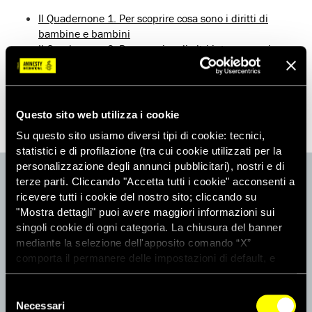
Il Quadernone 1. Per scoprire cosa sono i diritti di
bambine e bambini
Il Quadernone 2. Per scoprire gli altri intorno a noi
Il Quadernone 3. Dalla fantasia alla realtà. Storie
fantastiche e fatti reali sulle bambine e i bambini del
mondo
Il Quadernone 4. Piccoli cittadini crescono
Questo sito web utilizza i cookie
Su questo sito usiamo diversi tipi di cookie: tecnici,
statistici e di profilazione (tra cui cookie utilizzati per la
personalizzazione degli annunci pubblicitari), nostri e di
ACQUISTA
terze parti. Cliccando "Accetta tutti i cookie" acconsenti a
24,00 €
ricevere tutti i cookie del nostro sito; cliccando su
"Mostra dettagli" puoi avere maggiori informazioni sui
singoli cookie di ogni categoria. La chiusura del banner
mediante la selezione dell'apposito comando “X”
ACQUISTA
comporta il permanere delle impostazioni di default, e
dunque la continuazione della navigazione con i cookie
Il prezzo è comprensivo delle spese di spedizione (2 euro) per
tecnici. Se vuoi maggiori informazioni sul funzionamento
Selezione
invii in Italia.
dei cookie attivi sul sito clicca
qui
Necessari
del