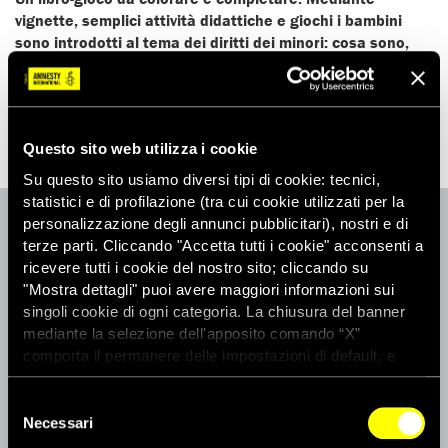
vignette, semplici attività didattiche e giochi i bambini
sono introdotti al tema dei diritti dei minori: cosa sono,
quali sono, chi li ha stabiliti e perché.
Testi di Amnesty International.
Questo sito web utilizza i cookie
Su questo sito usiamo diversi tipi di cookie: tecnici,
statistici e di profilazione (tra cui cookie utilizzati per la
ACQUISTA
personalizzazione degli annunci pubblicitari), nostri e di
7,00 €
terze parti. Cliccando "Accetta tutti i cookie" acconsenti a
ricevere tutti i cookie del nostro sito; cliccando su
"Mostra dettagli" puoi avere maggiori informazioni sui
singoli cookie di ogni categoria. La chiusura del banner
ACQUISTA
mediante la selezione dell'apposito comando “X”
comporta il permanere delle impostazioni di default, e
dunque la continuazione della navigazione con i cookie
Il prezzo è comprensivo delle spese di spedizione (2 euro) per
tecnici. Se vuoi maggiori informazioni sul funzionamento
Selezione
invii in Italia.
dei cookie attivi sul sito clicca
qui
Necessari
del
Per spedizioni fuori dall’Italia, vi preghiamo di contattarci
consenso