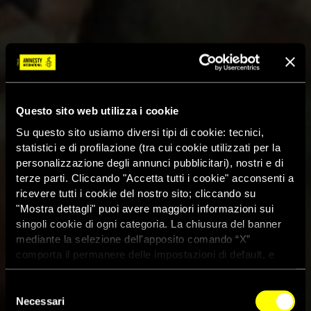
Questo sito web utilizza i cookie
Su questo sito usiamo diversi tipi di cookie: tecnici,
statistici e di profilazione (tra cui cookie utilizzati per la
personalizzazione degli annunci pubblicitari), nostri e di
terze parti. Cliccando "Accetta tutti i cookie" acconsenti a
ricevere tutti i cookie del nostro sito; cliccando su
"Mostra dettagli" puoi avere maggiori informazioni sui
singoli cookie di ogni categoria. La chiusura del banner
mediante la selezione dell'apposito comando “X”
comporta il permanere delle impostazioni di default, e
dunque la continuazione della navigazione con i cookie
tecnici. Se vuoi maggiori informazioni sul funzionamento
Selezione
dei cookie attivi sul sito clicca
qui
Necessari
del