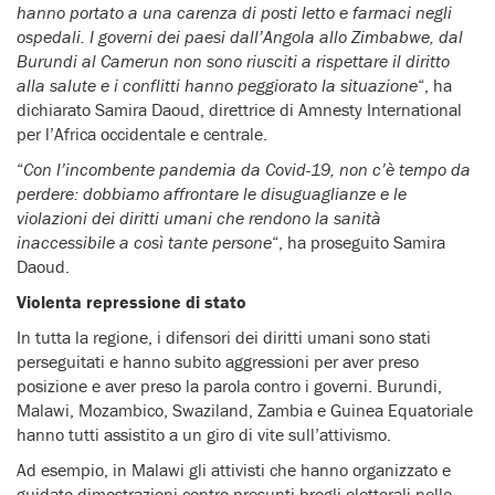
hanno portato a una carenza di posti letto e farmaci negli
ospedali. I governi dei paesi dall’Angola allo Zimbabwe, dal
Burundi al Camerun non sono riusciti a rispettare il diritto
alla salute e i conflitti hanno peggiorato la situazione
“, ha
dichiarato Samira Daoud, direttrice di Amnesty International
per l’Africa occidentale e centrale.
“
Con l’incombente pandemia da Covid-19, non c’è tempo da
perdere: dobbiamo affrontare le disuguaglianze e le
violazioni dei diritti umani che rendono la sanità
inaccessibile a così tante persone
“, ha proseguito Samira
Daoud.
Violenta repressione di stato
In tutta la regione, i difensori dei diritti umani sono stati
perseguitati e hanno subito aggressioni per aver preso
posizione e aver preso la parola contro i governi. Burundi,
Malawi, Mozambico, Swaziland, Zambia e Guinea Equatoriale
hanno tutti assistito a un giro di vite sull’attivismo.
Ad esempio, in Malawi gli attivisti che hanno organizzato e
guidato dimostrazioni contro presunti brogli elettorali nelle