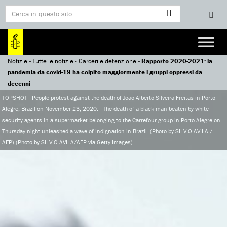
Notizie
»
Tutte le notizie
»
Carceri e detenzione
»
Rapporto 2020-2021: la
pandemia da covid-19 ha colpito maggiormente i gruppi oppressi da
decenni
TOPSHOT - People protest against the death of Joao Alberto Silveira Freitas in Porto
Alegre, Brazil on November 23, 2020. - The death of a black man beaten by white
security agents in a supermarket belonging to the Carrefour group in Porto Alegre on
Thursday night unleashed a wave of indignation in Brazil. (Photo by SILVIO AVILA /
AFP) (Photo by SILVIO AVILA/AFP via Getty Images)