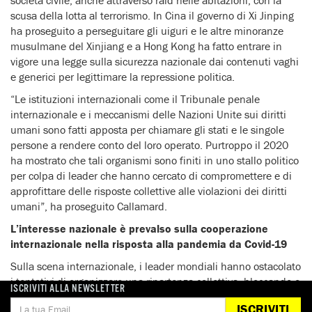
scusa della lotta al terrorismo. In Cina il governo di Xi Jinping
ha proseguito a perseguitare gli uiguri e le altre minoranze
musulmane del Xinjiang e a Hong Kong ha fatto entrare in
vigore una legge sulla sicurezza nazionale dai contenuti vaghi
e generici per legittimare la repressione politica.
“Le istituzioni internazionali come il Tribunale penale
internazionale e i meccanismi delle Nazioni Unite sui diritti
umani sono fatti apposta per chiamare gli stati e le singole
persone a rendere conto del loro operato. Purtroppo il 2020
ha mostrato che tali organismi sono finiti in uno stallo politico
per colpa di leader che hanno cercato di compromettere e di
approfittare delle risposte collettive alle violazioni dei diritti
umani”, ha proseguito Callamard.
L’interesse nazionale è prevalso sulla cooperazione
internazionale nella risposta alla pandemia da Covid-19
Sulla scena internazionale, i leader mondiali hanno ostacolato
i tentativi di organizzare una ripartenza collettiva, bloccando o
ISCRIVITI ALLA NEWSLETTER
pregiudicando la cooperazione internazionale.
ISCRIVITI