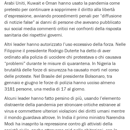
Arabi Uniti, Kuwait e Oman hanno usato la pandemia come
pretesto per continuare a sopprimere il diritto alla libertà
d’espressione, avviando procedimenti penali per “diffusione
di notizie false” ai danni di persone che avevano pubblicato
sui social media commenti critici nei confronti della risposta
sanitaria dei rispettivi governi.
Altri leader hanno autorizzato l’uso eccessivo della forza. Nelle
Filippine il presidente Rodrigo Duterte ha detto di aver
ordinato alla polizia di uccidere chi protestava o chi causava
“problemi” durante le misure di quarantena. In Nigeria la
brutalità delle forze di sicurezza ha causato morti nel corso
delle proteste. Nel Brasile del presidente Bolsonaro, tra
gennaio e giugno le forze di polizia hanno ucciso almeno
3181 persone, una media di 17 al giorno.
Alcuni leader hanno fatto persino di più, usando l’elemento
distraente della pandemia per stroncare critiche estranee al
virus e commettere ulteriori violazioni dei diritti umani mentre
il mondo guardava altrove. In India il primo ministro Narendra
Modi ha inasprito la repressione contro gli attivisti della
società civile, anche attraverso raid nelle abitazioni, con la