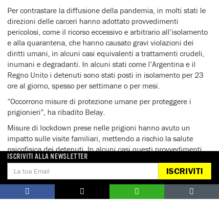
Per contrastare la diffusione della pandemia, in molti stati le
direzioni delle carceri hanno adottato provvedimenti
pericolosi, come il ricorso eccessivo e arbitrario all’isolamento
e alla quarantena, che hanno causato gravi violazioni dei
diritti umani, in alcuni casi equivalenti a trattamenti crudeli,
inumani e degradanti. In alcuni stati come l’Argentina e il
Regno Unito i detenuti sono stati posti in isolamento per 23
ore al giorno, spesso per settimane o per mesi.
“Occorrono misure di protezione umane per proteggere i
prigionieri”, ha ribadito Belay.
Misure di lockdown prese nelle prigioni hanno avuto un
impatto sulle visite familiari, mettendo a rischio la salute
psicofisica dei detenuti. In alcuni casi questi provvedimenti
ISCRIVITI ALLA NEWSLETTER
hanno scatenato proteste e rivolte, spesso sedate ricorrendo
ISCRIVITI
all’uso eccessivo della forza.
“Se in alcuni casi le visite familiari sono state mantenute
adattando le condizioni alla realtà della pandemia, in altri
queste sono state vietate del tutto privando i detenuti di una
relazione col mondo esterno e compromettendo la loro salute