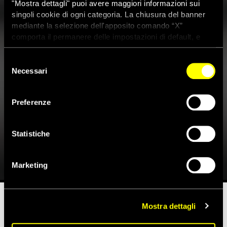
"Mostra dettagli" puoi avere maggiori informazioni sui
singoli cookie di ogni categoria. La chiusura del banner
mediante la selezione dell'apposito comando “X”
comporta il permanere delle impostazioni di default, e
dunque la continuazione della navigazione con i cookie
tecnici. Se vuoi maggiori informazioni sul funzionamento
Selezione
dei cookie attivi sul sito clicca
qui
Rapporto di Amnesty
Necessari
del
consenso
International sui prigionieri
Preferenze
dimenticati durante la
pandemia da Covid-19
Statistiche
18 Marzo 2021
Marketing
Mostra dettagli
Tempo di lettura stimato:
8'