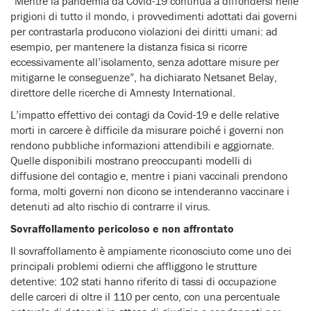
“Mentre la pandemia da Covid-19 continua a diffondersi nelle
prigioni di tutto il mondo, i provvedimenti adottati dai governi
per contrastarla producono violazioni dei diritti umani: ad
esempio, per mantenere la distanza fisica si ricorre
eccessivamente all’isolamento, senza adottare misure per
mitigarne le conseguenze”, ha dichiarato Netsanet Belay,
direttore delle ricerche di Amnesty International.
L’impatto effettivo dei contagi da Covid-19 e delle relative
morti in carcere è difficile da misurare poiché i governi non
rendono pubbliche informazioni attendibili e aggiornate.
Quelle disponibili mostrano preoccupanti modelli di
diffusione del contagio e, mentre i piani vaccinali prendono
forma, molti governi non dicono se intenderanno vaccinare i
detenuti ad alto rischio di contrarre il virus.
Sovraffollamento pericoloso e non affrontato
Il sovraffollamento è ampiamente riconosciuto come uno dei
principali problemi odierni che affliggono le strutture
detentive: 102 stati hanno riferito di tassi di occupazione
delle carceri di oltre il 110 per cento, con una percentuale