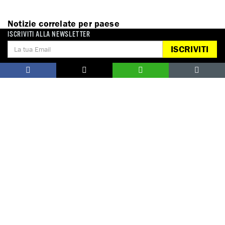
Notizie correlate per paese
ISCRIVITI ALLA NEWSLETTER
ISCRIVITI
BIELORUSSIA
DONA
Aiutaci con una donazione, ora.
FIRMA
Difendi i diritti umani, in prima persona.
EDUCARE AI DIRITTI UMANI
I programmi educativi.
ATTIVATI
Metti a disposizione il tuo tempo.
CONTATTACI