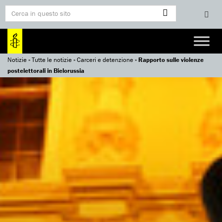
Notizie
»
Tutte le notizie
»
Carceri e detenzione
»
Rapporto sulle violenze
postelettorali in Bielorussia