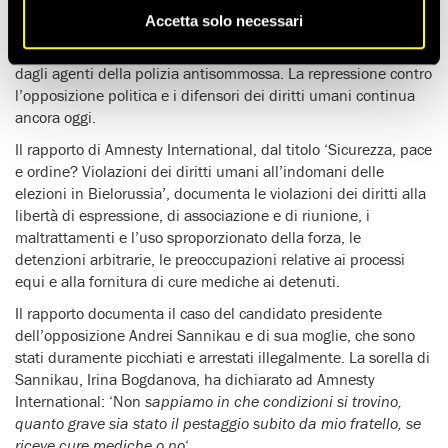
Accetta solo necessari
Il 19 dicembre, nel corso di una protesta postelettorale,
centinaia di manifestanti sono stati arrestati e molti picchiati
dagli agenti della polizia antisommossa. La repressione contro
l’opposizione politica e i difensori dei diritti umani continua
ancora oggi.
Il rapporto di Amnesty International, dal titolo ‘Sicurezza, pace
e ordine? Violazioni dei diritti umani all’indomani delle
elezioni in Bielorussia’, documenta le violazioni dei diritti alla
libertà di espressione, di associazione e di riunione, i
maltrattamenti e l’uso sproporzionato della forza, le
detenzioni arbitrarie, le preoccupazioni relative ai processi
equi e alla fornitura di cure mediche ai detenuti.
Il rapporto documenta il caso del candidato presidente
dell’opposizione Andrei Sannikau e di sua moglie, che sono
stati duramente picchiati e arrestati illegalmente. La sorella di
Sannikau, Irina Bogdanova, ha dichiarato ad Amnesty
International: ‘Non
sappiamo in che condizioni si trovino,
quanto grave sia stato il pestaggio subito da mio fratello, se
riceve cure mediche o no
‘.