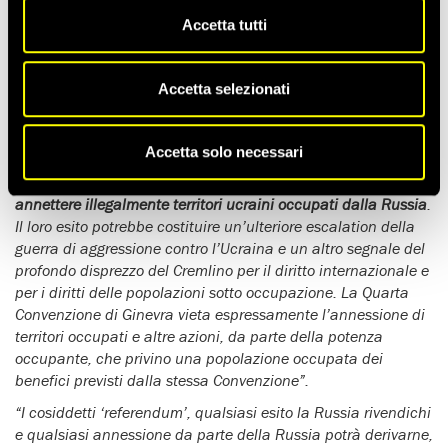
Accetta tutti
Commentando la notizia dell’inizio delle operazioni di
“voto”
nelle aree delle regioni ucraine occupate dalla Russia di
Donetsk, Luhansk, Kherson e Zaporizhzhia circa l’adesione o
Accetta selezionati
meno alla Russia,
il vicedirettore di Amnesty International
per l’Europa orientale e l’Asia centrale Denis Krivosheev
ha diffuso questa dichiarazione
:
Accetta solo necessari
“Questi cosiddetti ‘referendum’ sono
uno stratagemma per
annettere illegalmente territori ucraini occupati dalla Russia
.
Il loro esito potrebbe costituire un’ulteriore escalation della
guerra di aggressione contro l’Ucraina e un altro segnale del
profondo disprezzo del Cremlino per il diritto internazionale e
per i diritti delle popolazioni sotto occupazione. La Quarta
Convenzione di Ginevra vieta espressamente l’annessione di
territori occupati e altre azioni, da parte della potenza
occupante, che privino una popolazione occupata dei
benefici previsti dalla stessa Convenzione”.
“I cosiddetti ‘referendum’, qualsiasi esito la Russia rivendichi
e qualsiasi annessione da parte della Russia potrà derivarne,