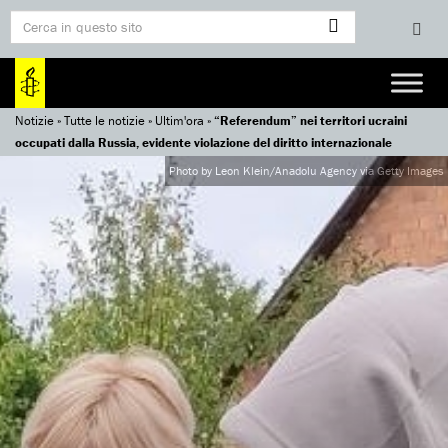
Notizie
»
Tutte le notizie
»
Ultim'ora
»
“Referendum” nei territori ucraini
occupati dalla Russia, evidente violazione del diritto internazionale
Photo by Leon Klein/Anadolu Agency via Getty Images