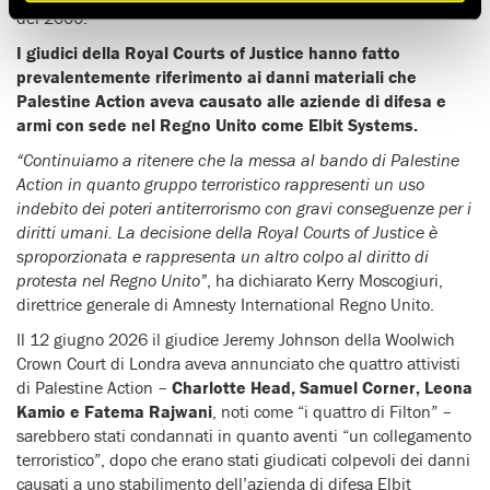
del 2000.
I giudici della Royal Courts of Justice hanno fatto
prevalentemente riferimento ai danni materiali che
Palestine Action aveva causato alle aziende di difesa e
armi con sede nel Regno Unito come Elbit Systems.
“Continuiamo a ritenere che la messa al bando di Palestine
Action in quanto gruppo terroristico rappresenti un uso
indebito dei poteri antiterrorismo con gravi conseguenze per i
diritti umani. La decisione della Royal Courts of Justice è
sproporzionata e rappresenta un altro colpo al diritto di
protesta nel Regno Unito”
, ha dichiarato Kerry Moscogiuri,
direttrice generale di Amnesty International Regno Unito.
Il 12 giugno 2026 il giudice Jeremy Johnson della Woolwich
Crown Court di Londra aveva annunciato che quattro attivisti
di Palestine Action –
Charlotte Head, Samuel Corner, Leona
Kamio e Fatema Rajwani
, noti come “i quattro di Filton” –
sarebbero stati condannati in quanto aventi “un collegamento
terroristico”, dopo che erano stati giudicati colpevoli dei danni
causati a uno stabilimento dell’azienda di difesa Elbit