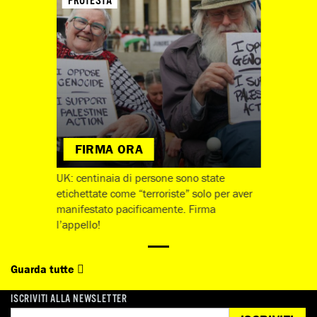
PROTESTA
FIRMA ORA
UK: centinaia di persone sono state
etichettate come “terroriste” solo per aver
manifestato pacificamente. Firma
l’appello!
Guarda tutte
ISCRIVITI ALLA NEWSLETTER