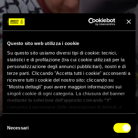
Questo sito web utilizza i cookie
Su questo sito usiamo diversi tipi di cookie: tecnici,
statistici e di profilazione (tra cui cookie utilizzati per la
personalizzazione degli annunci pubblicitari), nostri e di
terze parti. Cliccando "Accetta tutti i cookie" acconsenti a
ricevere tutti i cookie del nostro sito; cliccando su
"Mostra dettagli" puoi avere maggiori informazioni sui
singoli cookie di ogni categoria. La chiusura del banner
mediante la selezione dell'apposito comando “X”
comporta il permanere delle impostazioni di default, e
dunque la continuazione della navigazione con i cookie
tecnici. Se vuoi maggiori informazioni sul funzionamento
Selezione
dei cookie attivi sul sito clicca
qui
Necessari
del
consenso