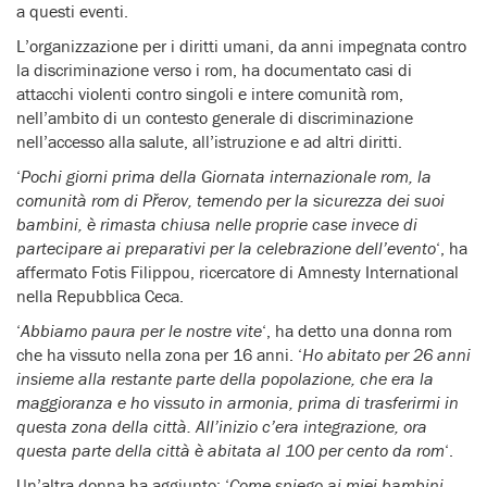
a questi eventi.
L’organizzazione per i diritti umani, da anni impegnata contro
la discriminazione verso i rom, ha documentato casi di
attacchi violenti contro singoli e intere comunità rom,
nell’ambito di un contesto generale di discriminazione
nell’accesso alla salute, all’istruzione e ad altri diritti.
‘
Pochi giorni prima della Giornata internazionale rom, la
comunità rom di Přerov, temendo per la sicurezza dei suoi
bambini, è rimasta chiusa nelle proprie case invece di
partecipare ai preparativi per la celebrazione dell’evento
‘, ha
affermato Fotis Filippou, ricercatore di Amnesty International
nella Repubblica Ceca.
‘
Abbiamo paura per le nostre vite
‘, ha detto una donna rom
che ha vissuto nella zona per 16 anni. ‘
Ho abitato per 26 anni
insieme alla restante parte della popolazione, che era la
maggioranza e ho vissuto in armonia, prima di trasferirmi in
questa zona della città. All’inizio c’era integrazione, ora
questa parte della città è abitata al 100 per cento da rom
‘.
Un’altra donna ha aggiunto: ‘
Come spiego ai miei bambini