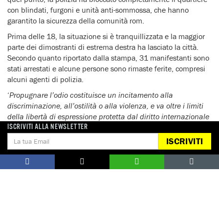
con blindati, furgoni e unità anti-sommossa, che hanno
garantito la sicurezza della comunità rom.
Prima delle 18, la situazione si è tranquillizzata e la maggior
parte dei dimostranti di estrema destra ha lasciato la città.
Secondo quanto riportato dalla stampa, 31 manifestanti sono
stati arrestati e alcune persone sono rimaste ferite, compresi
alcuni agenti di polizia.
‘
Propugnare l’odio costituisce un incitamento alla
discriminazione, all’ostilità o alla violenza, e va oltre i limiti
della libertà di espressione protetta dal diritto internazionale
dei diritti umani. I politici e il governo della Repubblica Ceca
ISCRIVITI ALLA NEWSLETTER
devono condannare fermamente la violenza e l’incitamento
ISCRIVITI
a essa contro qualsiasi parte della società
‘ – ha affermato
Filippou.
‘
Le autorità ceche dovrebbero inoltre continuare a prendere
misure per garantire protezione alla popolazione rom dalle
conseguenze dell’incitamento alla discriminazione,
all’ostilità o alla violenza
‘ – ha proseguito Filippou.