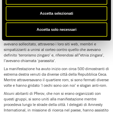
REPUBBLICA CECA: UN CORTEO TERRORIZZA LA COMUNITÀ
ROM
Accetta selezionati
(8 APRILE 2009)
Alcuni gruppi di estrema destra hanno organizzato, lo scorso
Accetta solo necessari
sabato, un corteo nell’area abitata da rom a Přerov, nella
Repubblica Ceca. Qualche giorno prima della manifestazione,
avevano sollecitato, attraverso i loro siti web, membri e
simpatizzanti a unirsi al corteo contro quello che avevano
definito ‘terrorismo zingaro’ e, riferendosi all”etnia zingara’,
l’avevano chiamata ‘parassita’.
La manifestazione ha avuto inizio con circa 500 dimostranti di
estrema destra venuti da diverse città della Repubblica Ceca.
Mentre attraversavano il quartiere rom, si sono fermati diverse
volte e hanno gridato ‘I cechi sono con noi’ e slogan anti-rom.
Alcuni abitanti di Přerov, che non si erano organizzati con
questi gruppi, si sono uniti alla manifestazione mentre
procedeva lungo le strade della città. I delegati di Amnesty
International, in missione di ricerca nel paese, hanno assistito