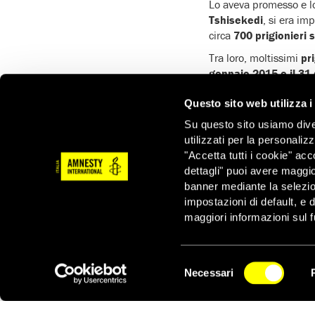
Lo aveva promesso e lo
Tshisekedi
, si era imp
circa
700 prigionieri s
Tra loro, moltissimi
pr
gennaio 2015 e il 31
La speranza è che d’or
Questo sito web utilizza i
esercitato in forma paci
Su questo sito usiamo divers
Le buone notizie di A
utilizzati per la personaliz
"Accetta tutti i cookie" acc
dettagli" puoi avere maggio
banner mediante la selezi
impostazioni di default, e 
maggiori informazioni sul f
Notizie correlate per tema
Selezione
PRIGIONIERI DI COSCIENZA
Necessari
del
NEWSLETTER
consenso