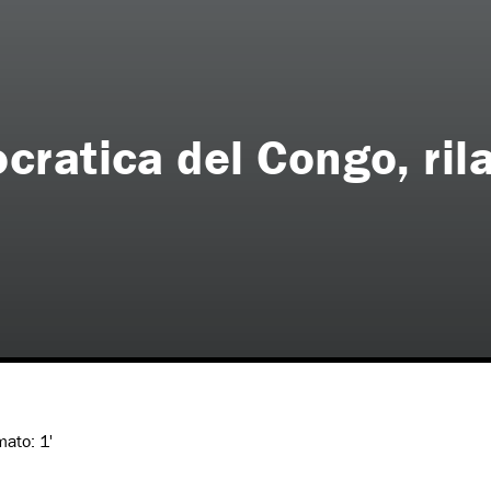
ratica del Congo, rila
imato:
1'