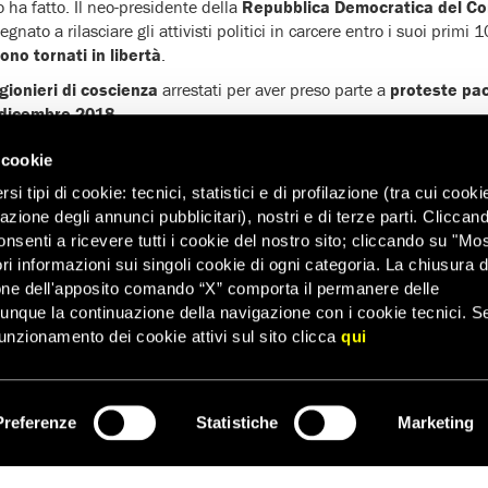
 ha fatto. Il neo-presidente della
Repubblica Democratica del C
egnato a rilasciare gli attivisti politici in carcere entro i suoi primi 
ono tornati in libertà
.
igionieri di coscienza
arrestati per aver preso parte a
proteste paci
 dicembre 2018
.
a in avanti nessuno finisca in carcere solo per aver espresso le sue 
 cookie
fica i suoi diritti umani.
i tipi di cookie: tecnici, statistici e di profilazione (tra cui cooki
mnesty International sono pubblicate anche su
Pressenza
.
zazione degli annunci pubblicitari), nostri e di terze parti. Cliccan
onsenti a ricevere tutti i cookie del nostro sito; cliccando su "Mo
ri informazioni sui singoli cookie di ogni categoria. La chiusura d
one dell'apposito comando “X” comporta il permanere delle
dunque la continuazione della navigazione con i cookie tecnici. S
unzionamento dei cookie attivi sul sito clicca
qui
Preferenze
Statistiche
Marketing
ISCRIVITI