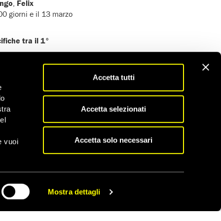
ongo
,
Felix
100 giorni e il 13 marzo
fiche tra il 1°
opinioni o per aver
Accetta tutti
e
do
Accetta selezionati
stra
el
Accetta solo necessari
e vuoi
Mostra dettagli
CONDIVIDI