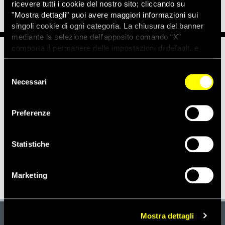
ricevere tutti i cookie del nostro sito; cliccando su
"Mostra dettagli" puoi avere maggiori informazioni sui
singoli cookie di ogni categoria. La chiusura del banner
mediante la selezione dell'apposito comando “X”
comporta il permanere delle impostazioni di default, e
dunque la continuazione della navigazione con i cookie
Notizie correlate per tema
tecnici. Se vuoi maggiori informazioni sul funzionamento
Selezione
dei cookie attivi sul sito clicca
qui
Necessari
del
PRIGIONIERI DI COSCIENZA
consenso
Preferenze
Notizie correlate per paese
Statistiche
RUANDA
Marketing
Mostra dettagli