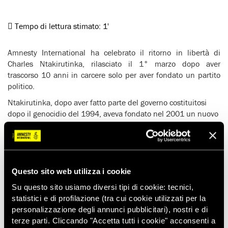
Tempo di lettura stimato:
1'
Amnesty International ha celebrato il ritorno in libertà di
Charles Ntakirutinka, rilasciato il 1° marzo dopo aver
trascorso 10 anni in carcere solo per aver fondato un partito
politico.
Ntakirutinka, dopo aver fatto parte del governo costituitosi
dopo il genocidio del 1994, aveva fondato nel 2001 un nuovo
partito politico. Arrestato nel 2002, due anni dopo era stato
condannato per ‘incitamento alla disobbedienza civile’ e
‘associazione con elementi criminali’. Amnesty International lo
aveva adottato come prigioniero di coscienza e da allora aveva
intrapreso una campagna per la sua scarcerazione.
Questo sito web utilizza i cookie
Subito dopo la scarcerazione di Ntakirutinka, l’organizzazione
Su questo sito usiamo diversi tipi di cookie: tecnici,
per i diritti umani ha chiesto alle autorità ruandesi di porre
statistici e di profilazione (tra cui cookie utilizzati per la
fine alla persecuzione in corso nei confronti degli oppositori
personalizzazione degli annunci pubblicitari), nostri e di
politici e dei giornalisti.
terze parti. Cliccando "Accetta tutti i cookie" acconsenti a