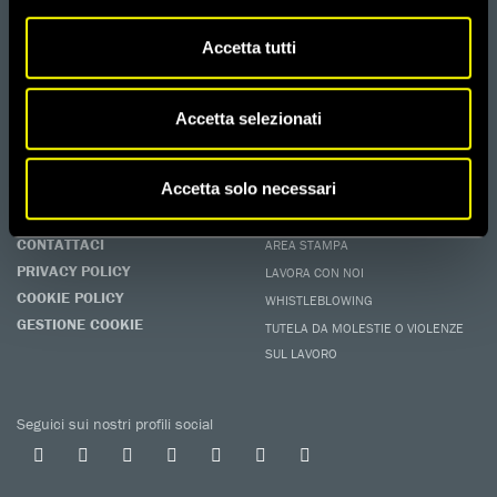
DONA
Aiutaci con una donazione, ora.
Accetta tutti
FIRMA
Difendi i diritti umani, in prima persona.
Accetta selezionati
EDUCARE AI DIRITTI UMANI
I programmi educativi.
ATTIVATI
Accetta solo necessari
Metti a disposizione il tuo tempo.
CONTATTACI
AREA STAMPA
PRIVACY POLICY
LAVORA CON NOI
COOKIE POLICY
WHISTLEBLOWING
GESTIONE COOKIE
TUTELA DA MOLESTIE O VIOLENZE
SUL LAVORO
Seguici sui nostri profili social