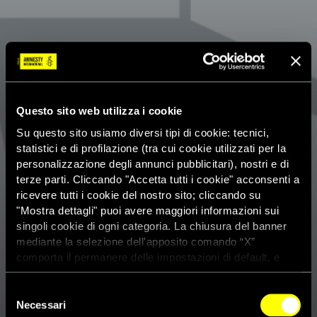
Questo sito web utilizza i cookie
Su questo sito usiamo diversi tipi di cookie: tecnici,
statistici e di profilazione (tra cui cookie utilizzati per la
personalizzazione degli annunci pubblicitari), nostri e di
terze parti. Cliccando "Accetta tutti i cookie" acconsenti a
ricevere tutti i cookie del nostro sito; cliccando su
"Mostra dettagli" puoi avere maggiori informazioni sui
singoli cookie di ogni categoria. La chiusura del banner
mediante la selezione dell'apposito comando “X”
comporta il permanere delle impostazioni di default, e
dunque la continuazione della navigazione con i cookie
tecnici. Se vuoi maggiori informazioni sul funzionamento
Selezione
dei cookie attivi sul sito clicca
qui
Necessari
del