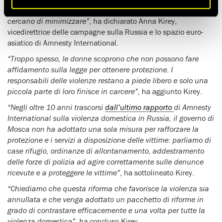
violenza domestica, un problema che da tempo le autorità
cercano di minimizzare”
, ha dichiarato Anna Kirey,
vicedirettrice delle campagne sulla Russia e lo spazio euro-
asiatico di Amnesty International.
“Troppo spesso, le donne scoprono che non possono fare
affidamento sulla legge per ottenere protezione. I
responsabili delle violenze restano a piede libero e solo una
piccola parte di loro finisce in carcere”
, ha aggiunto Kirey.
“Negli oltre 10 anni trascorsi
dall’ultimo rapporto
di Amnesty
International sulla violenza domestica in Russia, il governo di
Mosca non ha adottato una sola misura per rafforzare la
protezione e i servizi a disposizione delle vittime: parliamo di
case rifugio, ordinanze di allontanamento, addestramento
delle forze di polizia ad agire correttamente sulle denunce
ricevute e a proteggere le vittime”
, ha sottolineato Kirey.
“Chiediamo che questa riforma che favorisce la violenza sia
annullata e che venga adottato un pacchetto di riforme in
grado di contrastare efficacemente e una volta per tutte la
violenza domestica”
, ha concluso Kirey.