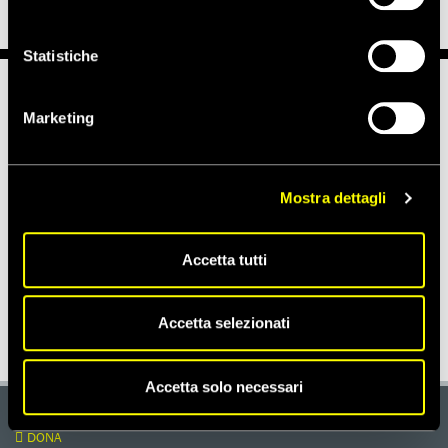
Statistiche
Notizie correlate per tema
Marketing
DIFENSORI DEI DIRITTI UMANI
Mostra dettagli
Notizie correlate per paese
Accetta tutti
RUSSIA
Accetta selezionati
Accetta solo necessari
DONA