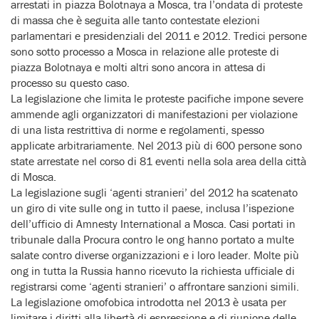
arrestati in piazza Bolotnaya a Mosca, tra l’ondata di proteste
di massa che è seguita alle tanto contestate elezioni
parlamentari e presidenziali del 2011 e 2012. Tredici persone
sono sotto processo a Mosca in relazione alle proteste di
piazza Bolotnaya e molti altri sono ancora in attesa di
processo su questo caso.
La legislazione che limita le proteste pacifiche impone severe
ammende agli organizzatori di manifestazioni per violazione
di una lista restrittiva di norme e regolamenti, spesso
applicate arbitrariamente. Nel 2013 più di 600 persone sono
state arrestate nel corso di 81 eventi nella sola area della città
di Mosca.
La legislazione sugli ‘agenti stranieri’ del 2012 ha scatenato
un giro di vite sulle ong in tutto il paese, inclusa l’ispezione
dell’ufficio di Amnesty International a Mosca. Casi portati in
tribunale dalla Procura contro le ong hanno portato a multe
salate contro diverse organizzazioni e i loro leader. Molte più
ong in tutta la Russia hanno ricevuto la richiesta ufficiale di
registrarsi come ‘agenti stranieri’ o affrontare sanzioni simili.
La legislazione omofobica introdotta nel 2013 è usata per
limitare i diritti alla libertà di espressione e di riunione delle