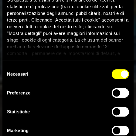
statistici e di profilazione (tra cui cookie utilizzati per la
personalizzazione degli annunci pubblicitari), nostri e di
terze parti. Cliccando "Accetta tutti i cookie" acconsenti a
ricevere tutti i cookie del nostro sito; cliccando su
"Mostra dettagli" puoi avere maggiori informazioni sui
singoli cookie di ogni categoria. La chiusura del banner
mediante la selezione dell'apposito comando “X”
comporta il permanere delle impostazioni di default, e
dunque la continuazione della navigazione con i cookie
tecnici. Se vuoi maggiori informazioni sul funzionamento
Selezione
dei cookie attivi sul sito clicca
qui
Necessari
del
consenso
Russia: la torcia delle Olimpiadi
Preferenze
invernali fa luce sulle violazioni
dei diritti umani
Statistiche
2 Ottobre 2013
Marketing