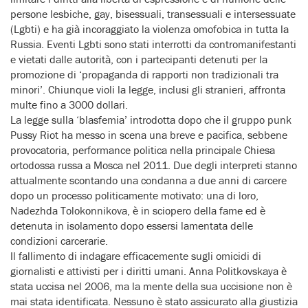
persone lesbiche, gay, bisessuali, transessuali e intersessuate
(Lgbti) e ha già incoraggiato la violenza omofobica in tutta la
Russia. Eventi Lgbti sono stati interrotti da contromanifestanti
e vietati dalle autorità, con i partecipanti detenuti per la
promozione di ‘propaganda di rapporti non tradizionali tra
minori’. Chiunque violi la legge, inclusi gli stranieri, affronta
multe fino a 3000 dollari.
La legge sulla ‘blasfemia’ introdotta dopo che il gruppo punk
Pussy Riot ha messo in scena una breve e pacifica, sebbene
provocatoria, performance politica nella principale Chiesa
ortodossa russa a Mosca nel 2011. Due degli interpreti stanno
attualmente scontando una condanna a due anni di carcere
dopo un processo politicamente motivato: una di loro,
Nadezhda Tolokonnikova, è in sciopero della fame ed è
detenuta in isolamento dopo essersi lamentata delle
condizioni carcerarie.
Il fallimento di indagare efficacemente sugli omicidi di
giornalisti e attivisti per i diritti umani. Anna Politkovskaya è
stata uccisa nel 2006, ma la mente della sua uccisione non è
mai stata identificata. Nessuno è stato assicurato alla giustizia