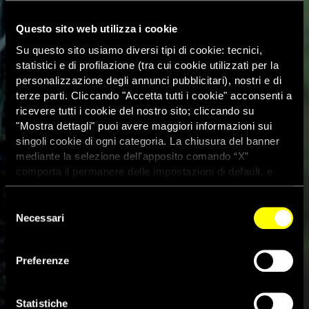
Questo sito web utilizza i cookie
Su questo sito usiamo diversi tipi di cookie: tecnici,
statistici e di profilazione (tra cui cookie utilizzati per la
personalizzazione degli annunci pubblicitari), nostri e di
terze parti. Cliccando "Accetta tutti i cookie" acconsenti a
ricevere tutti i cookie del nostro sito; cliccando su
"Mostra dettagli" puoi avere maggiori informazioni sui
singoli cookie di ogni categoria. La chiusura del banner
mediante la selezione dell'apposito comando “X”
comporta il permanere delle impostazioni di default, e
dunque la continuazione della navigazione con i cookie
tecnici. Se vuoi maggiori informazioni sul funzionamento
Selezione
dei cookie attivi sul sito clicca
qui
Necessari
del
consenso
Russia, verso la chiusura di uno
Preferenze
dei più importanti gruppi per i
diritti umani
Statistiche