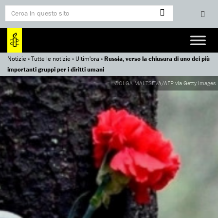
Notizie
»
Tutte le notizie
»
Ultim'ora
»
Russia, verso la chiusura di uno dei più
importanti gruppi per i diritti umani
@OLGA MALTSEVA/AFP via Getty Images