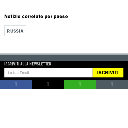
Notizie correlate per paese
RUSSIA
ISCRIVITI ALLA NEWSLETTER
DONA
ISCRIVITI
Aiutaci con una donazione, ora.
FIRMA
Difendi i diritti umani, in prima persona.
EDUCARE AI DIRITTI UMANI
I programmi educativi.
ATTIVATI
Metti a disposizione il tuo tempo.