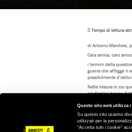
Tempo di lettura st
di Antonio Marchesi, p
Cara amica, caro amic
i termini della questi
guerra che affligge il 
possibilmente d’istitui
Nella misura in cui qu
naufragare hanno diritt
che sia la ragione addo
Questo sito web utilizza i
Salvare vite in mare 
Su questo sito usiamo divers
imbarcazioni private 
utilizzati per la personaliz
Ebbene, le Ong fanno i
"Accetta tutti i cookie" acc
per salvare chi si dirig