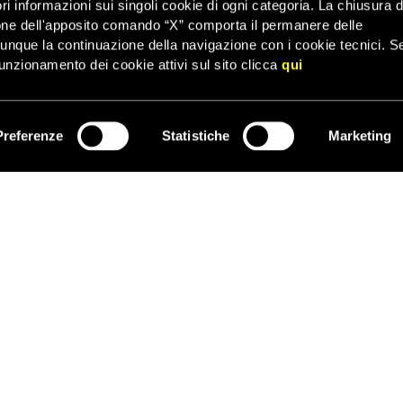
ri informazioni sui singoli cookie di ogni categoria. La chiusura d
one dell'apposito comando “X” comporta il permanere delle
enere” gli arrivi, anche se ciò comporta non dare protezione a chi n
dunque la continuazione della navigazione con i cookie tecnici. S
are vite umane.
unzionamento dei cookie attivi sul sito clicca
qui
tra le ruote di questa politica. E ciò spiega, forse, le insinuazioni,
ito. Abbiamo ascoltato le audizioni in parlamento e le esternazioni 
to di non avere elementi su cui indagare ma nondimeno di supporre,
he si è affrettato a dire che costui “Ha ragione al cento per cento” 
Preferenze
Statistiche
Marketing
ISCRIVITI
 Ong”, poi di “alcune Ong”, poi di alcuni esponenti di alcune Ong, p
 Ong, la cui colpa sarebbe stata, in un solo caso, di non avere avv
un’operazione di salvataggio.
delle ipotesi è stato sollevato un polverone, nella peggiore si è la
italiani non si facciano confondere le idee e che capiscano, appunto
ACCEDI ALL’AREA RISERVATA
REGISTRATI