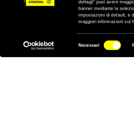
dettagli" puoi avere maggio
banner mediante la selezi
L’imperativo è di “cont
impostazioni di default, e 
ciò significa non salv
maggiori informazioni sul f
Le Ong sono un bastone 
attacchi che hanno sub
magistrato, che ha det
Selezione
parole di un ministro c
Necessari
del
NEWSLETTER
un gran parlare “delle
consenso
un’imbarcazione di una
la guardia costiera di 
Dunque, nella migliore 
La speranza è che gli 
della questione.