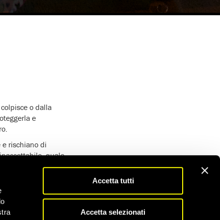
colpisce o dalla
roteggerla e
ro.
 e rischiano di
 inaccettabile, quale
ti).
Accetta tutti
che delle
e
do
no facendo poco o nulla
Accetta selezionati
stra
i affondano.