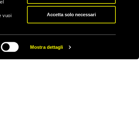
el
e ha diritto, anche se
Accetta solo necessari
e vuoi
 le calunnie, gli
televisive di un
 di ritenere; e le
(ma su cosa?). C’è stato
Mostra dettagli
CONDIVIDI
oi del capitano di
ertito preventivamente
nciato fango
, quali sono i termini