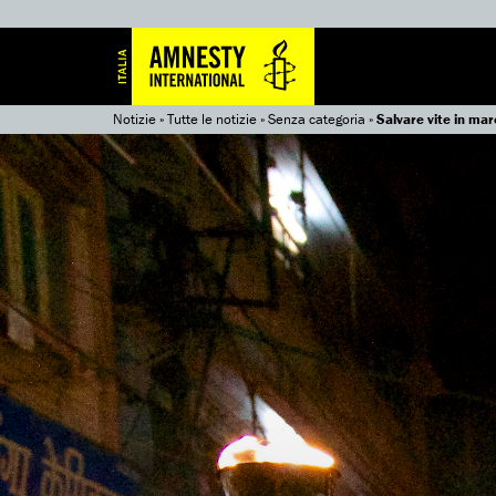
Notizie
»
Tutte le notizie
»
Senza categoria
»
Salvare vite in mar