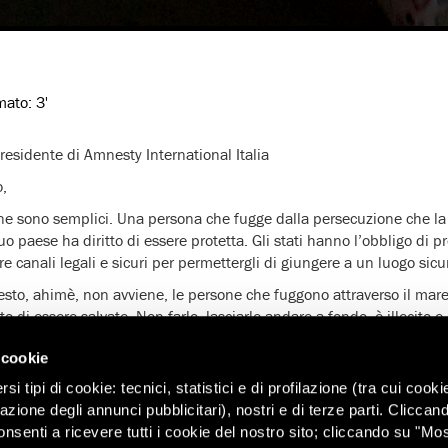
imato:
3'
residente di Amnesty International Italia
o,
one sono semplici. Una persona che fugge dalla persecuzione che la 
suo paese ha diritto di essere protetta. Gli stati hanno l’obbligo di p
re canali legali e sicuri per permettergli di giungere a un luogo sicu
esto, ahimè, non avviene, le persone che fuggono attraverso il mare
o di essere salvate. Non farlo, lasciarle andare a fondo, è illecito e
tta (fosse anche per il sacrosanto obiettivo di contrastare i traffican
 cookie
è compito, oltre che degli stati attraverso le navi pubbliche, an
i tipi di cookie: tecnici, statistici e di profilazione (tra cui cooki
che si trovano nei paraggi
.
zazione degli annunci pubblicitari), nostri e di terze parti. Cliccan
n modo di trovarcisi nei paraggi. Perché gli stati al momento stan
onsenti a ricevere tutti i cookie del nostro sito; cliccando su "Mo
e verso le loro coste, evitano di avvicinarsi alle zone in cui i barcon