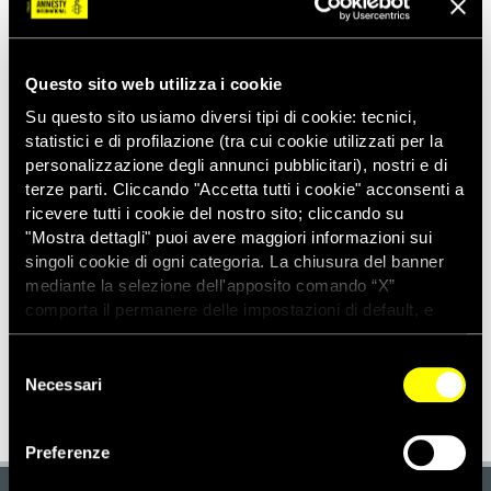
Email
*
Questo sito web utilizza i cookie
Telefono
*
Su questo sito usiamo diversi tipi di cookie: tecnici,
statistici e di profilazione (tra cui cookie utilizzati per la
personalizzazione degli annunci pubblicitari), nostri e di
terze parti. Cliccando "Accetta tutti i cookie" acconsenti a
ricevere tutti i cookie del nostro sito; cliccando su
Cliccando sul bottone "SCARICA" confermo di aver letto
"Mostra dettagli" puoi avere maggiori informazioni sui
l'informativa privacy
di Amnesty International - Sezione
singoli cookie di ogni categoria. La chiusura del banner
italiana OdV.
mediante la selezione dell'apposito comando “X”
comporta il permanere delle impostazioni di default, e
dunque la continuazione della navigazione con i cookie
tecnici. Se vuoi maggiori informazioni sul funzionamento
Selezione
dei cookie attivi sul sito clicca
qui
Necessari
del
consenso
Preferenze