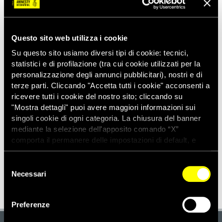
Email
*
Questo sito web utilizza i cookie
Telefono
*
Su questo sito usiamo diversi tipi di cookie: tecnici,
statistici e di profilazione (tra cui cookie utilizzati per la
personalizzazione degli annunci pubblicitari), nostri e di
terze parti. Cliccando "Accetta tutti i cookie" acconsenti a
ricevere tutti i cookie del nostro sito; cliccando su
Cliccando sul bottone "SCARICA" confermo di aver letto
"Mostra dettagli" puoi avere maggiori informazioni sui
l'informativa privacy
di Amnesty International - Sezione
singoli cookie di ogni categoria. La chiusura del banner
italiana OdV.
mediante la selezione dell'apposito comando “X”
comporta il permanere delle impostazioni di default, e
dunque la continuazione della navigazione con i cookie
tecnici. Se vuoi maggiori informazioni sul funzionamento
Selezione
dei cookie attivi sul sito clicca
qui
Necessari
del
consenso
Preferenze