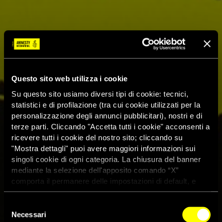
Questo sito web utilizza i cookie
Su questo sito usiamo diversi tipi di cookie: tecnici,
statistici e di profilazione (tra cui cookie utilizzati per la
personalizzazione degli annunci pubblicitari), nostri e di
terze parti. Cliccando "Accetta tutti i cookie" acconsenti a
ricevere tutti i cookie del nostro sito; cliccando su
"Mostra dettagli" puoi avere maggiori informazioni sui
singoli cookie di ogni categoria. La chiusura del banner
mediante la selezione dell'apposito comando “X”
comporta il permanere delle impostazioni di default, e
dunque la continuazione della navigazione con i cookie
tecnici. Se vuoi maggiori informazioni sul funzionamento
Selezione
dei cookie attivi sul sito clicca
qui
Necessari
del