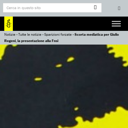
Notizie
»
Tutte le notizie
»
Sparizioni forzate
»
Scorta mediatica per Giulio
Regeni, la presentazione alla Fnsi