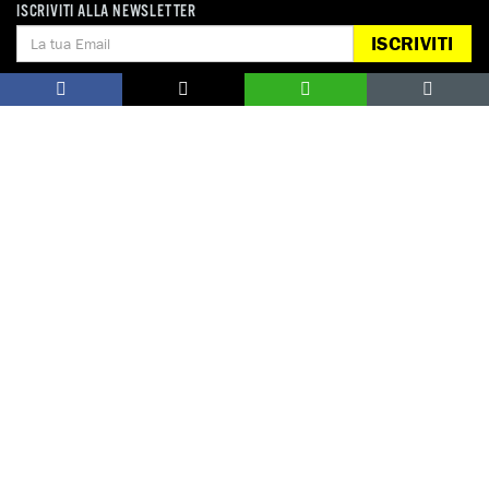
ISCRIVITI ALLA NEWSLETTER
Nicola Pedrazzi, Osservatorio Balcani Caucaso Transeuropa
ISCRIVITI
Paolo Piras, Rai
Anna Polo, Pressenza
Cecilia Porro, Rai
Nancy Porsia, freelance
Antonella Rampino, freelance
Monica Ricci Sargentini, Corriere della Sera
Amedeo Ricucci, Rai
Nello Scavo, Avvenire
Ilaria Sesana, freelance
Ilaria Sotis, Rai
Valentina Tatti Tonni, Blasting News
Lara Tomasetta, The Post Internazionale
Claudio Valzeri, Rai
Massimo Veneziani, Rai
Giorgio Zanchini, Rai