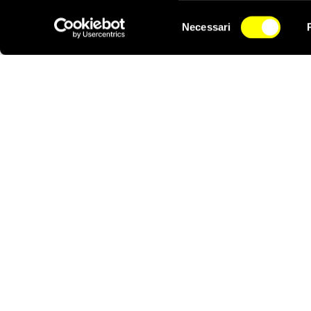
Selezione
Dopo l’attacco della n
Necessari
del
palestinesi di Israele
NEWSLETTER
consenso
Gaza in risposta al lanc