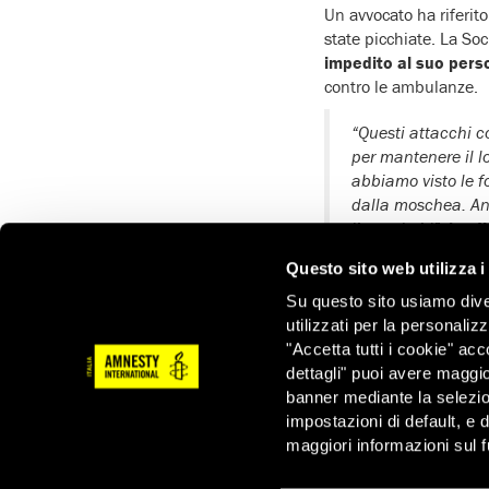
Un avvocato ha riferit
state picchiate. La Soc
impedito al suo perso
contro le ambulanze.
“Questi attacchi c
per mantenere il l
abbiamo visto le f
dalla moschea. Anc
l’apartheid”
,
ha di
l’Africa del Nord.
Questo sito web utilizza i
Su questo sito usiamo divers
“Le forze di sicurezza
utilizzati per la personaliz
trasformato uno dei lu
"Accetta tutti i cookie" acc
internazionale ad agi
dettagli" puoi avere maggio
chiedere alle autorità 
banner mediante la selezi
questi terribili attacc
impostazioni di default, e 
aggiunto Morayef.
maggiori informazioni sul f
Non è stata la prima 
durante il Ramadan. Ne