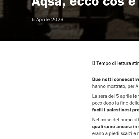
Aqsa, ecco cos’è 
6 Aprile 2023
Tempo di lettura st
Due notti consecutive
hanno mostrato, per A
La sera del 5 aprile
le
poco dopo la fine dell
fucili i palestinesi p
Nel corso del primo atta
quali sono ancora in 
erano a piedi scalzi e 