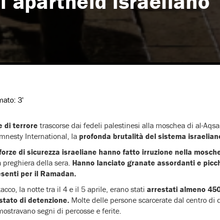
l’apartheid israeliano
imato:
3'
 di terrore
trascorse dai fedeli palestinesi alla moschea di al-Aq
mnesty International, la
profonda brutalità del sistema israelian
 forze di sicurezza israeliane hanno fatto irruzione nella mosch
a preghiera della sera.
Hanno lanciato granate assordanti e picchi
resenti per il Ramadan.
cco, la notte tra il 4 e il 5 aprile, erano stati
arrestati almeno 450
stato di detenzione.
Molte delle persone scarcerate dal centro di 
mostravano segni di percosse e ferite.