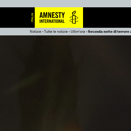
Notizie
»
Tutte le notizie
»
Ultim'ora
»
Seconda notte di terrore a