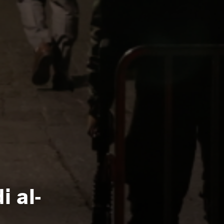
i al-