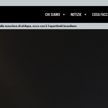
CHI SIAMO
NOTIZIE
COSA FAC
lla moschea di al-Aqsa, ecco cos’è l’apartheid israeliano