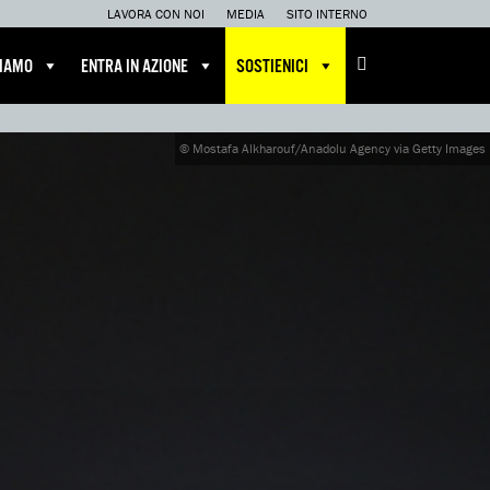
LAVORA CON NOI
MEDIA
SITO INTERNO
CIAMO
ENTRA IN AZIONE
SOSTIENICI
© Mostafa Alkharouf/Anadolu Agency via Getty Images