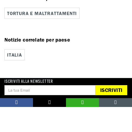
TORTURA E MALTRATTAMENTI
Notizie correlate per paese
ITALIA
ISCRIVITI ALLA NEWSLETTER
ISCRIVITI
DONA
Aiutaci con una donazione, ora.
FIRMA
Difendi i diritti umani, in prima persona.
EDUCARE AI DIRITTI UMANI