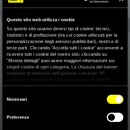
Questo sito web utilizza i cookie
Su questo sito usiamo diversi tipi di cookie: tecnici,
statistici e di profilazione (tra cui cookie utilizzati per la
personalizzazione degli annunci pubblicitari), nostri e di
terze parti. Cliccando "Accetta tutti i cookie" acconsenti a
ricevere tutti i cookie del nostro sito; cliccando su
"Mostra dettagli" puoi avere maggiori informazioni sui
singoli cookie di ogni categoria. La chiusura del banner
mediante la selezione dell'apposito comando “X”
comporta il permanere delle impostazioni di default, e
dunque la continuazione della navigazione con i cookie
tecnici. Se vuoi maggiori informazioni sul funzionamento
Selezione
dei cookie attivi sul sito clicca
qui
Necessari
del
consenso
Sentenza d’appello Magherini:
Preferenze
il commento di Amnesty