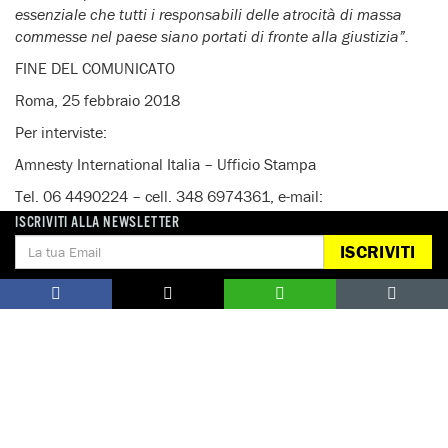
essenziale che tutti i responsabili delle atrocità di massa
commesse nel paese siano portati di fronte alla giustizia”.
FINE DEL COMUNICATO
Roma, 25 febbraio 2018
Per interviste:
Amnesty International Italia – Ufficio Stampa
Tel. 06 4490224 – cell. 348 6974361, e-mail:
press@amnesty.it
ISCRIVITI ALLA NEWSLETTER
ISCRIVITI
Notizie correlate per tema
CONFLITTI E CRISI