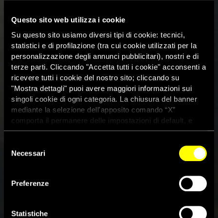
Questo sito web utilizza i cookie
Su questo sito usiamo diversi tipi di cookie: tecnici,
statistici e di profilazione (tra cui cookie utilizzati per la
personalizzazione degli annunci pubblicitari), nostri e di
terze parti. Cliccando "Accetta tutti i cookie" acconsenti a
ricevere tutti i cookie del nostro sito; cliccando su
"Mostra dettagli" puoi avere maggiori informazioni sui
singoli cookie di ogni categoria. La chiusura del banner
mediante la selezione dell'apposito comando “X”
comporta il permanere delle impostazioni di default, e
dunque la continuazione della navigazione con i cookie
tecnici. Se vuoi maggiori informazioni sul funzionamento
Selezione
dei cookie attivi sul sito clicca
qui
Necessari
del
consenso
Preferenze
Siria: assicurare assistenza
umanitaria immediata ai civili
Statistiche